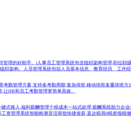
流程管理的好助手。i人事员工管理系统包含组织架构管理,职位
组织架构。人员管理系统包括人员基本信息、教育经历、工作经
景考勤管理方案,支持多考勤周期,复杂排班,移动排班多重排班方
系统,让HR和员工考勤管理更简单高效。
一键式接入,福利薪酬管理个税成本一站式处理,薪酬系统助力企
i人事工资管理系统智能检测灵活审批快捷发薪,直达税局0税差报