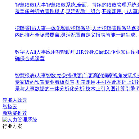
智慧绩效
i人事智慧绩效系统,全面、持续的绩效管理系统
覆盖多种绩效管理模式,灵活配置、组合,开箱即用；i人事
招聘管理
i人事一体化智能招聘系统,人才招聘管理系统
内部推荐全场景覆盖,灵活配置自定义报表智能一键生成
数字人Al
i人事应用智能助理,HR分身,ChatBI,企业
确保合规运营
智慧报表
i人事智数,给您提供更广,更高的洞察视角发现您
专家级的预置专业看板图表,开箱即用,并可在此基础上进
景与人事数据的一体分析化分析.技术上引入图计算引擎,
昇鹏人效云
智搭云
新功能推荐
行业方案