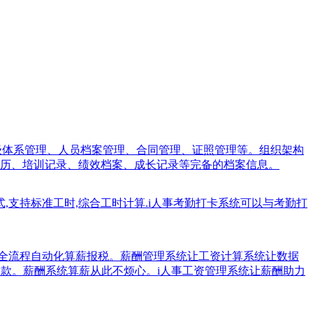
职级体系管理、人员档案管理、合同管理、证照管理等。组织架构
历、培训记录、绩效档案、成长记录等完备的档案信息。
式,支持标准工时,综合工时计算.i人事考勤打卡系统可以与考勤打
业全流程自动化算薪报税。薪酬管理系统让工资计算系统让数据
税缴款。薪酬系统算薪从此不烦心。i人事工资管理系统让薪酬助力