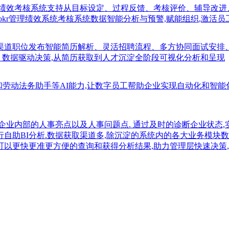
;绩效考核系统支持从目标设定、过程反馈、考核评价、辅导改进
okr管理绩效系统考核系统数据智能分析与预警,赋能组织,激活员
多渠道职位发布智能简历解析、灵活招聘流程、多方协同面试安排
、数据驱动决策,从简历获取到人才沉淀全阶段可视化分析和呈现
知识库和劳动法务助手等AI能力,让数字员工帮助企业实现自动化和智
企业内部的人事亮点以及人事问题点. 通过及时的诊断企业状态,
行自助BI分析.数据获取渠道多,除沉淀的系统内的各大业务模块数
可以更快更准更方便的查询和获得分析结果,助力管理层快速决策,