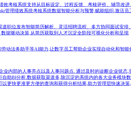
;绩效考核系统支持从目标设定、过程反馈、考核评价、辅导改进
okr管理绩效系统考核系统数据智能分析与预警,赋能组织,激活员
多渠道职位发布智能简历解析、灵活招聘流程、多方协同面试安排
、数据驱动决策,从简历获取到人才沉淀全阶段可视化分析和呈现
知识库和劳动法务助手等AI能力,让数字员工帮助企业实现自动化和智
企业内部的人事亮点以及人事问题点. 通过及时的诊断企业状态,
行自助BI分析.数据获取渠道多,除沉淀的系统内的各大业务模块数
可以更快更准更方便的查询和获得分析结果,助力管理层快速决策,