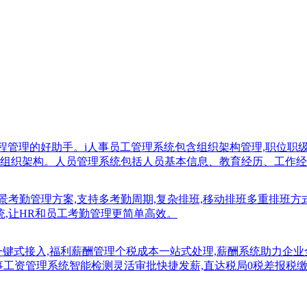
流程管理的好助手。i人事员工管理系统包含组织架构管理,职位
组织架构。人员管理系统包括人员基本信息、教育经历、工作经
景考勤管理方案,支持多考勤周期,复杂排班,移动排班多重排班方
系统,让HR和员工考勤管理更简单高效。
一键式接入,福利薪酬管理个税成本一站式处理,薪酬系统助力企
i人事工资管理系统智能检测灵活审批快捷发薪,直达税局0税差报