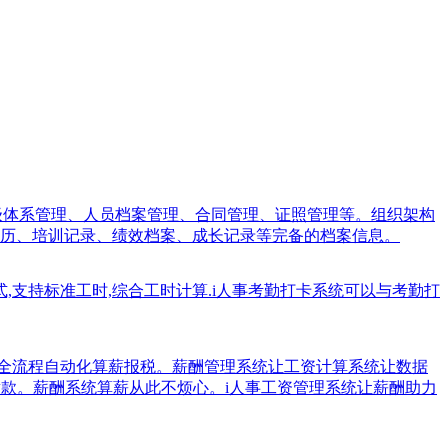
职级体系管理、人员档案管理、合同管理、证照管理等。组织架构
历、培训记录、绩效档案、成长记录等完备的档案信息。
式,支持标准工时,综合工时计算.i人事考勤打卡系统可以与考勤打
业全流程自动化算薪报税。薪酬管理系统让工资计算系统让数据
税缴款。薪酬系统算薪从此不烦心。i人事工资管理系统让薪酬助力