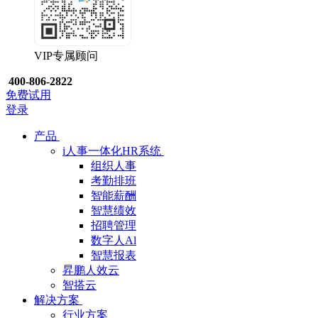
VIP专属顾问
400-806-2822
免费试用
登录
产品
i人事一体化HR系统
组织人事
考勤排班
智能薪酬
智慧绩效
招聘管理
数字人Al
智慧报表
昇鹏人效云
智搭云
解决方案
行业方案