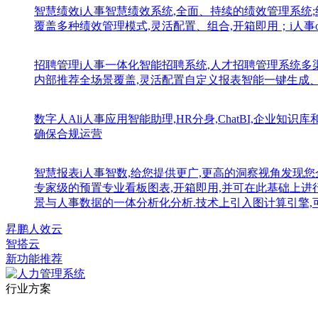
智慧绩效
i人事智慧绩效系统,全面、持续的绩效管理系统
覆盖多种绩效管理模式,灵活配置、组合,开箱即用；i人事
招聘管理
i人事一体化智能招聘系统,人才招聘管理系统
内部推荐全场景覆盖,灵活配置自定义报表智能一键生成
数字人Al
i人事应用智能助理,HR分身,ChatBI,企业
确保合规运营
智慧报表
i人事智数,给您提供更广,更高的洞察视角发现您
专家级的预置专业看板图表,开箱即用,并可在此基础上进
景与人事数据的一体分析化分析.技术上引入图计算引擎,
昇鹏人效云
智搭云
新功能推荐
行业方案