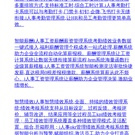
多重排班方式,支持标准工时,综合工时计算.i人事考勤打
卡系统可以与考勤打卡,门禁卡,钉钉,企微,飞书打卡无缝
衔接.i人事考勤管理系统,让HR和员工考勤管理更简单高
效。
智能薪酬
i人事工资薪酬薪资管理系统考勤绩效业务数据
一键式接入,福利薪酬管理个税成本一站式处理,薪酬系统
助力企业全流程自动化算薪报税。薪酬管理系统让工资
计算系统让数据无缝衔接算薪流程,hrm系统海量函数行
业级算薪模板,i人事工资管理系统智能检测灵活审批快捷
发薪,直达税局0税差报税缴款。薪酬系统算薪从此不烦
心。i人事工资管理系统让薪酬助力企业管理决策,激励业
绩增长。
智慧绩效
i人事智慧绩效系统,全面、持续的绩效管理系
统;绩效考核系统支持从目标设定、过程反馈、考核评
价、辅导改进、结果应用等全过程员工kpi绩效考核管
理；员工绩效管理系统覆盖多种绩效管理模式,灵活配
置、组合,开箱即用；i人事okr管理绩效系统考核系统数
据智能分析与预警,赋能组织,激活员工,助力企业打造高