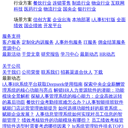
行业方案
餐饮行业
连锁零售
制造行业
物业行业
互联网
科技
医药行业
物流行业
国央企
银行行业
场景方案
信创方案
企业出海
本地部署
i人事钉钉版
全面
绩效
国企绩效
开发平台
服务支持
客户服务
定制化内训服务
人事外包服务
IT服务
佣金结算服务
资源中心
最新活动
干货文章
研究报告
学习中心
最新动态
HR动态
博客
百科
关于公司
关于我们
公司荣誉
联系我们
招募渠道合伙人
下载
最新动态
i人事HR系统平台获取Deepseek使用指南
探索中央企业薪酬管
理系统的核心功能与亮点
解锁HR人力资源软件的潜能：功能
模块全景解析
探秘人事管理系统的核心能力：企业高效运转
的幕后功臣
餐饮行业考勤排班难怎么办？i人事智能排班软件
赋能门店运营管理效能提升
如何选择功能性好的薪资系统，
赋能企业发展？
人事信息管理系统如何实现对员工信息的智
能管理？
绩效考核软件的功能模块有哪些？
员工绩效考核管
理软件选型时需要考虑哪些因素？
hr系统管理软件排名TOP3