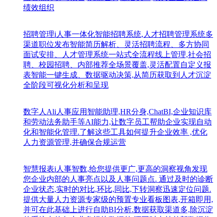
绩效组织
招聘管理
i人事一体化智能招聘系统,人才招聘管理系统多
渠道职位发布智能简历解析、灵活招聘流程、多方协同
面试安排、人才管理系统一站式全流程线上管理,社会招
聘、校园招聘、内部推荐全场景覆盖,灵活配置自定义报
表智能一键生成、数据驱动决策,从简历获取到人才沉淀
全阶段可视化分析和呈现
数字人Al
i人事应用智能助理,HR分身,ChatBI,企业知识库
和劳动法务助手等AI能力,让数字员工帮助企业实现自动
化和智能化管理.了解这些工具如何提升企业效率 ,优化
人力资源管理,并确保合规运营
智慧报表
i人事智数,给您提供更广,更高的洞察视角发现
您企业内部的人事亮点以及人事问题点. 通过及时的诊断
企业状态,实时的对比,环比,同比,下转洞察迅速定位问题.
提供大量人力资源专家级的预置专业看板图表,开箱即用,
并可在此基础上进行自助BI分析.数据获取渠道多,除沉淀