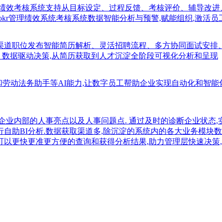
;绩效考核系统支持从目标设定、过程反馈、考核评价、辅导改进
okr管理绩效系统考核系统数据智能分析与预警,赋能组织,激活员
多渠道职位发布智能简历解析、灵活招聘流程、多方协同面试安排
、数据驱动决策,从简历获取到人才沉淀全阶段可视化分析和呈现
知识库和劳动法务助手等AI能力,让数字员工帮助企业实现自动化和智
企业内部的人事亮点以及人事问题点. 通过及时的诊断企业状态,
行自助BI分析.数据获取渠道多,除沉淀的系统内的各大业务模块数
可以更快更准更方便的查询和获得分析结果,助力管理层快速决策,