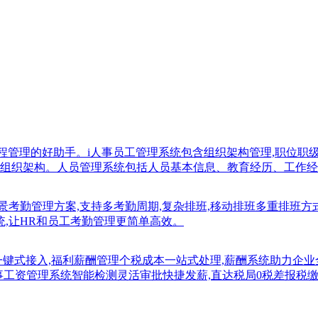
流程管理的好助手。i人事员工管理系统包含组织架构管理,职位
组织架构。人员管理系统包括人员基本信息、教育经历、工作经
景考勤管理方案,支持多考勤周期,复杂排班,移动排班多重排班方
系统,让HR和员工考勤管理更简单高效。
一键式接入,福利薪酬管理个税成本一站式处理,薪酬系统助力企
i人事工资管理系统智能检测灵活审批快捷发薪,直达税局0税差报