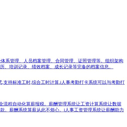
职级体系管理、人员档案管理、合同管理、证照管理等。组织架构
历、培训记录、绩效档案、成长记录等完备的档案信息。
式,支持标准工时,综合工时计算.i人事考勤打卡系统可以与考勤打
业全流程自动化算薪报税。薪酬管理系统让工资计算系统让数据
税缴款。薪酬系统算薪从此不烦心。i人事工资管理系统让薪酬助力