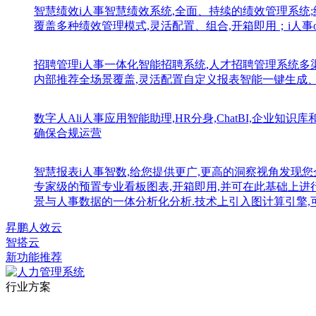
智慧绩效
i人事智慧绩效系统,全面、持续的绩效管理系统
覆盖多种绩效管理模式,灵活配置、组合,开箱即用；i人事
招聘管理
i人事一体化智能招聘系统,人才招聘管理系统
内部推荐全场景覆盖,灵活配置自定义报表智能一键生成
数字人Al
i人事应用智能助理,HR分身,ChatBI,企业
确保合规运营
智慧报表
i人事智数,给您提供更广,更高的洞察视角发现您
专家级的预置专业看板图表,开箱即用,并可在此基础上进
景与人事数据的一体分析化分析.技术上引入图计算引擎,
昇鹏人效云
智搭云
新功能推荐
行业方案