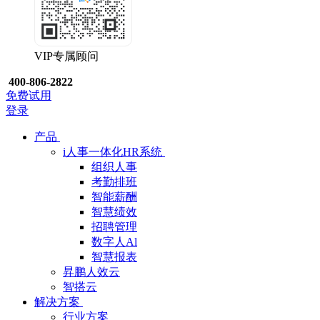
VIP专属顾问
400-806-2822
免费试用
登录
产品
i人事一体化HR系统
组织人事
考勤排班
智能薪酬
智慧绩效
招聘管理
数字人Al
智慧报表
昇鹏人效云
智搭云
解决方案
行业方案