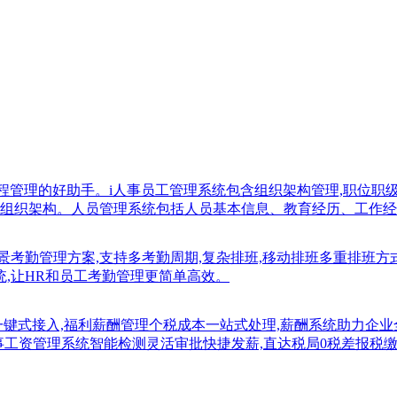
流程管理的好助手。i人事员工管理系统包含组织架构管理,职位
组织架构。人员管理系统包括人员基本信息、教育经历、工作经
景考勤管理方案,支持多考勤周期,复杂排班,移动排班多重排班方
系统,让HR和员工考勤管理更简单高效。
一键式接入,福利薪酬管理个税成本一站式处理,薪酬系统助力企
i人事工资管理系统智能检测灵活审批快捷发薪,直达税局0税差报