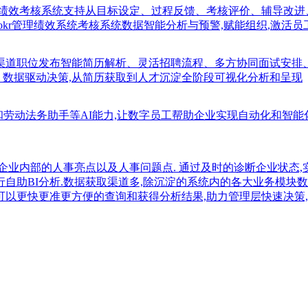
;绩效考核系统支持从目标设定、过程反馈、考核评价、辅导改进
okr管理绩效系统考核系统数据智能分析与预警,赋能组织,激活员
多渠道职位发布智能简历解析、灵活招聘流程、多方协同面试安排
、数据驱动决策,从简历获取到人才沉淀全阶段可视化分析和呈现
知识库和劳动法务助手等AI能力,让数字员工帮助企业实现自动化和智
企业内部的人事亮点以及人事问题点. 通过及时的诊断企业状态,
行自助BI分析.数据获取渠道多,除沉淀的系统内的各大业务模块数
可以更快更准更方便的查询和获得分析结果,助力管理层快速决策,