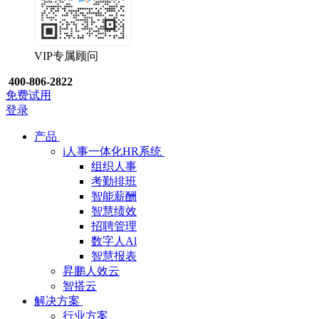
VIP专属顾问
400-806-2822
免费试用
登录
产品
i人事一体化HR系统
组织人事
考勤排班
智能薪酬
智慧绩效
招聘管理
数字人Al
智慧报表
昇鹏人效云
智搭云
解决方案
行业方案