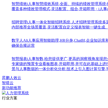
智慧绩效
i人事智慧绩效系统,全面、持续的绩效管理系统
覆盖多种绩效管理模式,灵活配置、组合,开箱即用；i人事
招聘管理
i人事一体化智能招聘系统,人才招聘管理系统
内部推荐全场景覆盖,灵活配置自定义报表智能一键生成
数字人Al
i人事应用智能助理,HR分身,ChatBI,企业
确保合规运营
智慧报表
i人事智数,给您提供更广,更高的洞察视角发现您
专家级的预置专业看板图表,开箱即用,并可在此基础上进
景与人事数据的一体分析化分析.技术上引入图计算引擎,
昇鹏人效云
智搭云
新功能推荐
行业方案