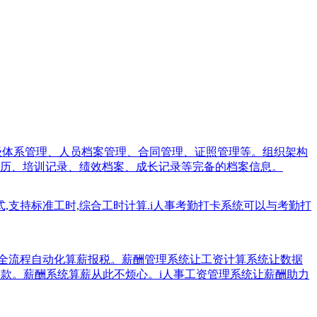
职级体系管理、人员档案管理、合同管理、证照管理等。组织架构
历、培训记录、绩效档案、成长记录等完备的档案信息。
式,支持标准工时,综合工时计算.i人事考勤打卡系统可以与考勤打
业全流程自动化算薪报税。薪酬管理系统让工资计算系统让数据
税缴款。薪酬系统算薪从此不烦心。i人事工资管理系统让薪酬助力