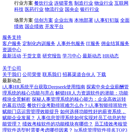
行业方案
餐饮行业
连锁零售
制造行业
物业行业
互联网
科技
医药行业
物流行业
国央企
银行行业
场景方案
信创方案
企业出海
本地部署
i人事钉钉版
全面
绩效
国企绩效
开发平台
服务支持
客户服务
定制化内训服务
人事外包服务
IT服务
佣金结算服务
资源中心
最新活动
干货文章
研究报告
学习中心
最新动态
HR动态
博客
百科
关于公司
关于我们
公司荣誉
联系我们
招募渠道合伙人
下载
最新动态
i人事HR系统平台获取Deepseek使用指南
探索中央企业薪酬管
理系统的核心功能与亮点
解锁HR人力资源软件的潜能：功能
模块全景解析
探秘人事管理系统的核心能力：企业高效运转
的幕后功臣
餐饮行业考勤排班难怎么办？i人事智能排班软件
赋能门店运营管理效能提升
如何选择功能性好的薪资系统，
赋能企业发展？
人事信息管理系统如何实现对员工信息的智
能管理？
绩效考核软件的功能模块有哪些？
员工绩效考核管
理软件选型时需要考虑哪些因素？
hr系统管理软件排名TOP3