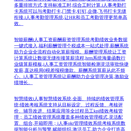
多重排班方式,支持标准工时,综合工时计算.i人事考勤打
卡系统可以与考勤打卡,门禁卡,钉钉,企微,飞书打卡无缝
衔接.i人事考勤管理系统,让HR和员工考勤管理更简单高
效。
智能薪酬
i人事工资薪酬薪资管理系统考勤绩效业务数据
一键式接入,福利薪酬管理个税成本一站式处理,薪酬系统
助力企业全流程自动化算薪报税。薪酬管理系统让工资
计算系统让数据无缝衔接算薪流程,hrm系统海量函数行
业级算薪模板,i人事工资管理系统智能检测灵活审批快捷
发薪,直达税局0税差报税缴款。薪酬系统算薪从此不烦
心。i人事工资管理系统让薪酬助力企业管理决策,激励业
绩增长。
智慧绩效
i人事智慧绩效系统,全面、持续的绩效管理系
统;绩效考核系统支持从目标设定、过程反馈、考核评
价、辅导改进、结果应用等全过程员工kpi绩效考核管
理；员工绩效管理系统覆盖多种绩效管理模式,灵活配
置、组合,开箱即用；i人事okr管理绩效系统考核系统数
据智能分析与预警,赋能组织,激活员工,助力企业打造高