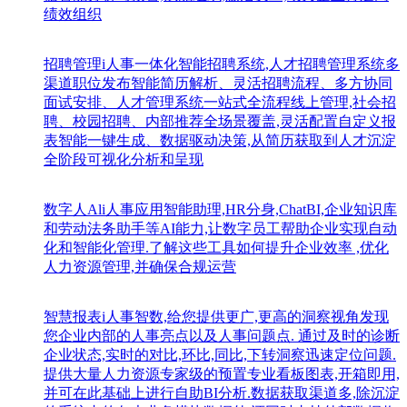
绩效组织
招聘管理
i人事一体化智能招聘系统,人才招聘管理系统多
渠道职位发布智能简历解析、灵活招聘流程、多方协同
面试安排、人才管理系统一站式全流程线上管理,社会招
聘、校园招聘、内部推荐全场景覆盖,灵活配置自定义报
表智能一键生成、数据驱动决策,从简历获取到人才沉淀
全阶段可视化分析和呈现
数字人Al
i人事应用智能助理,HR分身,ChatBI,企业知识库
和劳动法务助手等AI能力,让数字员工帮助企业实现自动
化和智能化管理.了解这些工具如何提升企业效率 ,优化
人力资源管理,并确保合规运营
智慧报表
i人事智数,给您提供更广,更高的洞察视角发现
您企业内部的人事亮点以及人事问题点. 通过及时的诊断
企业状态,实时的对比,环比,同比,下转洞察迅速定位问题.
提供大量人力资源专家级的预置专业看板图表,开箱即用,
并可在此基础上进行自助BI分析.数据获取渠道多,除沉淀