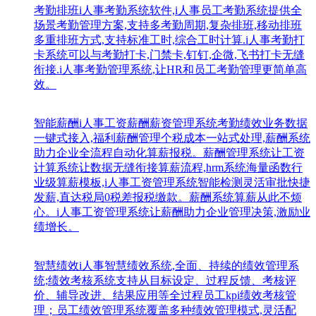
考勤排班
i人事考勤系统软件,i人事员工考勤系统提供全
场景考勤管理方案,支持多考勤周期,复杂排班,移动排班
多重排班方式,支持标准工时,综合工时计算.i人事考勤打
卡系统可以与考勤打卡,门禁卡,钉钉,企微,飞书打卡无缝
衔接.i人事考勤管理系统,让HR和员工考勤管理更简单高
效。
智能薪酬
i人事工资薪酬薪资管理系统考勤绩效业务数据
一键式接入,福利薪酬管理个税成本一站式处理,薪酬系统
助力企业全流程自动化算薪报税。薪酬管理系统让工资
计算系统让数据无缝衔接算薪流程,hrm系统海量函数行
业级算薪模板,i人事工资管理系统智能检测灵活审批快捷
发薪,直达税局0税差报税缴款。薪酬系统算薪从此不烦
心。i人事工资管理系统让薪酬助力企业管理决策,激励业
绩增长。
智慧绩效
i人事智慧绩效系统,全面、持续的绩效管理系
统;绩效考核系统支持从目标设定、过程反馈、考核评
价、辅导改进、结果应用等全过程员工kpi绩效考核管
理；员工绩效管理系统覆盖多种绩效管理模式,灵活配