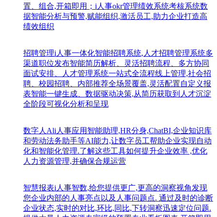
置、组合,开箱即用；i人事okr管理绩效系统考核系统数
据智能分析与预警,赋能组织,激活员工,助力企业打造高
绩效组织
招聘管理
i人事一体化智能招聘系统,人才招聘管理系统多
渠道职位发布智能简历解析、灵活招聘流程、多方协同
面试安排、人才管理系统一站式全流程线上管理,社会招
聘、校园招聘、内部推荐全场景覆盖,灵活配置自定义报
表智能一键生成、数据驱动决策,从简历获取到人才沉淀
全阶段可视化分析和呈现
数字人Al
i人事应用智能助理,HR分身,ChatBI,企业知识库
和劳动法务助手等AI能力,让数字员工帮助企业实现自动
化和智能化管理.了解这些工具如何提升企业效率 ,优化
人力资源管理,并确保合规运营
智慧报表
i人事智数,给您提供更广,更高的洞察视角发现
您企业内部的人事亮点以及人事问题点. 通过及时的诊断
企业状态,实时的对比,环比,同比,下转洞察迅速定位问题.