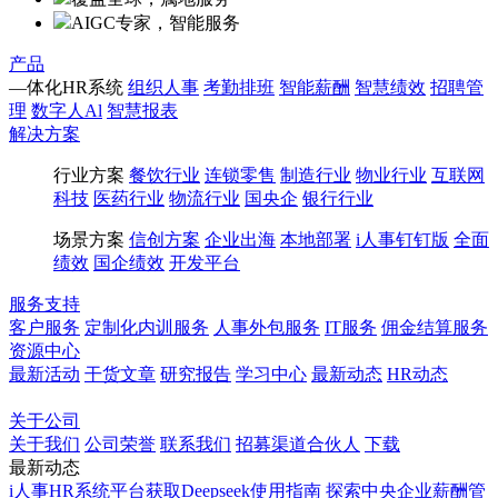
AIGC专家，智能服务
产品
—体化HR系统
组织人事
考勤排班
智能薪酬
智慧绩效
招聘管
理
数字人Al
智慧报表
解决方案
行业方案
餐饮行业
连锁零售
制造行业
物业行业
互联网
科技
医药行业
物流行业
国央企
银行行业
场景方案
信创方案
企业出海
本地部署
i人事钉钉版
全面
绩效
国企绩效
开发平台
服务支持
客户服务
定制化内训服务
人事外包服务
IT服务
佣金结算服务
资源中心
最新活动
干货文章
研究报告
学习中心
最新动态
HR动态
博客
百科
关于公司
关于我们
公司荣誉
联系我们
招募渠道合伙人
下载
最新动态
i人事HR系统平台获取Deepseek使用指南
探索中央企业薪酬管