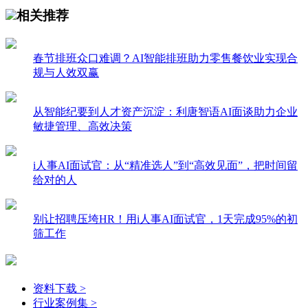
相关推荐
春节排班众口难调？AI智能排班助力零售餐饮业实现合
规与人效双赢
从智能纪要到人才资产沉淀：利唐智语AI面谈助力企业
敏捷管理、高效决策
i人事AI面试官：从“精准选人”到“高效见面”，把时间留
给对的人
别让招聘压垮HR！用i人事AI面试官，1天完成95%的初
筛工作
资料下载 >
行业案例集 >