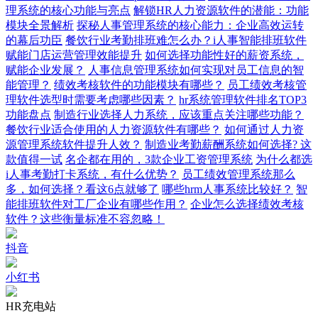
理系统的核心功能与亮点
解锁HR人力资源软件的潜能：功能
模块全景解析
探秘人事管理系统的核心能力：企业高效运转
的幕后功臣
餐饮行业考勤排班难怎么办？i人事智能排班软件
赋能门店运营管理效能提升
如何选择功能性好的薪资系统，
赋能企业发展？
人事信息管理系统如何实现对员工信息的智
能管理？
绩效考核软件的功能模块有哪些？
员工绩效考核管
理软件选型时需要考虑哪些因素？
hr系统管理软件排名TOP3
功能盘点
制造行业选择人力系统，应该重点关注哪些功能？
餐饮行业适合使用的人力资源软件有哪些？
如何通过人力资
源管理系统软件提升人效？
制造业考勤薪酬系统如何选择? 这
款值得一试
名企都在用的，3款企业工资管理系统
为什么都选
i人事考勤打卡系统，有什么优势？
员工绩效管理系统那么
多，如何选择？看这6点就够了
哪些hrm人事系统比较好？
智
能排班软件对工厂企业有哪些作用？
企业怎么选择绩效考核
软件？这些衡量标准不容忽略！
抖音
小红书
HR充电站