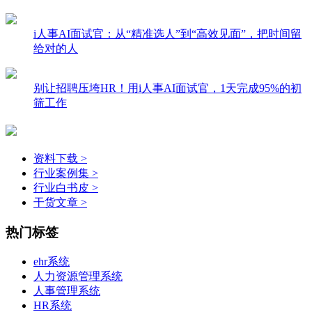
i人事AI面试官：从“精准选人”到“高效见面”，把时间留
给对的人
别让招聘压垮HR！用i人事AI面试官，1天完成95%的初
筛工作
资料下载 >
行业案例集 >
行业白书皮 >
干货文章 >
热门标签
ehr系统
人力资源管理系统
人事管理系统
HR系统