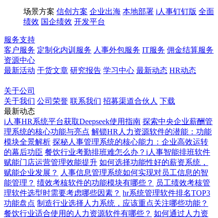
场景方案
信创方案
企业出海
本地部署
i人事钉钉版
全面
绩效
国企绩效
开发平台
服务支持
客户服务
定制化内训服务
人事外包服务
IT服务
佣金结算服务
资源中心
最新活动
干货文章
研究报告
学习中心
最新动态
HR动态
博客
百科
关于公司
关于我们
公司荣誉
联系我们
招募渠道合伙人
下载
最新动态
i人事HR系统平台获取Deepseek使用指南
探索中央企业薪酬管
理系统的核心功能与亮点
解锁HR人力资源软件的潜能：功能
模块全景解析
探秘人事管理系统的核心能力：企业高效运转
的幕后功臣
餐饮行业考勤排班难怎么办？i人事智能排班软件
赋能门店运营管理效能提升
如何选择功能性好的薪资系统，
赋能企业发展？
人事信息管理系统如何实现对员工信息的智
能管理？
绩效考核软件的功能模块有哪些？
员工绩效考核管
理软件选型时需要考虑哪些因素？
hr系统管理软件排名TOP3
功能盘点
制造行业选择人力系统，应该重点关注哪些功能？
餐饮行业适合使用的人力资源软件有哪些？
如何通过人力资