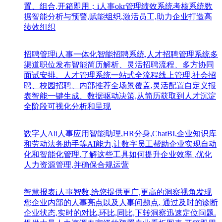
置、组合,开箱即用；i人事okr管理绩效系统考核系统数
据智能分析与预警,赋能组织,激活员工,助力企业打造高
绩效组织
招聘管理
i人事一体化智能招聘系统,人才招聘管理系统多
渠道职位发布智能简历解析、灵活招聘流程、多方协同
面试安排、人才管理系统一站式全流程线上管理,社会招
聘、校园招聘、内部推荐全场景覆盖,灵活配置自定义报
表智能一键生成、数据驱动决策,从简历获取到人才沉淀
全阶段可视化分析和呈现
数字人Al
i人事应用智能助理,HR分身,ChatBI,企业知识库
和劳动法务助手等AI能力,让数字员工帮助企业实现自动
化和智能化管理.了解这些工具如何提升企业效率 ,优化
人力资源管理,并确保合规运营
智慧报表
i人事智数,给您提供更广,更高的洞察视角发现
您企业内部的人事亮点以及人事问题点. 通过及时的诊断
企业状态,实时的对比,环比,同比,下转洞察迅速定位问题.