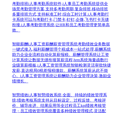
考勤排班
i人事考勤系统软件,i人事员工考勤系统提供全
场景考勤管理方案,支持多考勤周期,复杂排班,移动排班
多重排班方式,支持标准工时,综合工时计算.i人事考勤打
卡系统可以与考勤打卡,门禁卡,钉钉,企微,飞书打卡无缝
衔接.i人事考勤管理系统,让HR和员工考勤管理更简单高
效。
智能薪酬
i人事工资薪酬薪资管理系统考勤绩效业务数据
一键式接入,福利薪酬管理个税成本一站式处理,薪酬系统
助力企业全流程自动化算薪报税。薪酬管理系统让工资
计算系统让数据无缝衔接算薪流程,hrm系统海量函数行
业级算薪模板,i人事工资管理系统智能检测灵活审批快捷
发薪,直达税局0税差报税缴款。薪酬系统算薪从此不烦
心。i人事工资管理系统让薪酬助力企业管理决策,激励业
绩增长。
智慧绩效
i人事智慧绩效系统,全面、持续的绩效管理系
统;绩效考核系统支持从目标设定、过程反馈、考核评
价、辅导改进、结果应用等全过程员工kpi绩效考核管
理；员工绩效管理系统覆盖多种绩效管理模式,灵活配