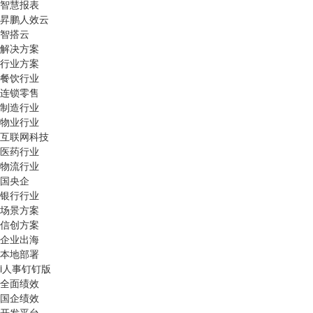
智慧报表
昇鹏人效云
智搭云
解决方案
行业方案
餐饮行业
连锁零售
制造行业
物业行业
互联网科技
医药行业
物流行业
国央企
银行行业
场景方案
信创方案
企业出海
本地部署
i人事钉钉版
全面绩效
国企绩效
开发平台