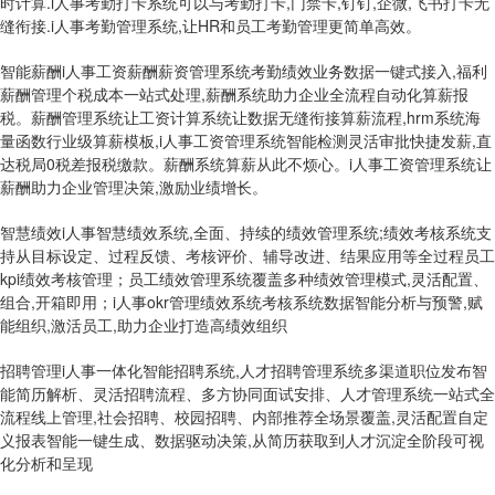
时计算.i人事考勤打卡系统可以与考勤打卡,门禁卡,钉钉,企微,飞书打卡无
缝衔接.i人事考勤管理系统,让HR和员工考勤管理更简单高效。
智能薪酬
i人事工资薪酬薪资管理系统考勤绩效业务数据一键式接入,福利
薪酬管理个税成本一站式处理,薪酬系统助力企业全流程自动化算薪报
税。薪酬管理系统让工资计算系统让数据无缝衔接算薪流程,hrm系统海
量函数行业级算薪模板,i人事工资管理系统智能检测灵活审批快捷发薪,直
达税局0税差报税缴款。薪酬系统算薪从此不烦心。i人事工资管理系统让
薪酬助力企业管理决策,激励业绩增长。
智慧绩效
i人事智慧绩效系统,全面、持续的绩效管理系统;绩效考核系统支
持从目标设定、过程反馈、考核评价、辅导改进、结果应用等全过程员工
kpi绩效考核管理；员工绩效管理系统覆盖多种绩效管理模式,灵活配置、
组合,开箱即用；i人事okr管理绩效系统考核系统数据智能分析与预警,赋
能组织,激活员工,助力企业打造高绩效组织
招聘管理
i人事一体化智能招聘系统,人才招聘管理系统多渠道职位发布智
能简历解析、灵活招聘流程、多方协同面试安排、人才管理系统一站式全
流程线上管理,社会招聘、校园招聘、内部推荐全场景覆盖,灵活配置自定
义报表智能一键生成、数据驱动决策,从简历获取到人才沉淀全阶段可视
化分析和呈现