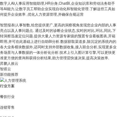
数字人Al
i人事应用智能助理,HR分身,ChatBI,企业知识库和劳动法务助手
等AI能力,让数字员工帮助企业实现自动化和智能化管理.了解这些工具如
何提升企业效率 ,优化人力资源管理,并确保合规运营
智慧报表
i人事智数,给您提供更广,更高的洞察视角发现您企业内部的人事
亮点以及人事问题点. 通过及时的诊断企业状态,实时的对比,环比,同比,下
转洞察迅速定位问题.提供大量人力资源专家级的预置专业看板图表,开箱
即用,并可在此基础上进行自助BI分析.数据获取渠道多,除沉淀的系统内的
各大业务模块数据外,还同时支持外部数据收集,接入联合分析,实现更多业
务场景与人事数据的一体分析化分析.技术上引入图计算引擎,可以更快更
准更方便的查询和获得分析结果,助力管理层快速决策,提高决策效率.
昇鹏人效云
智搭云
新功能推荐
行业方案
餐饮行业
连锁零售