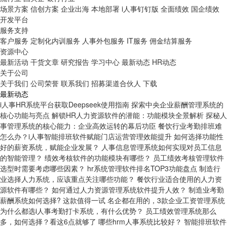
场景方案
信创方案
企业出海
本地部署
i人事钉钉版
全面绩效
国企绩效
开发平台
服务支持
客户服务
定制化内训服务
人事外包服务
IT服务
佣金结算服务
资源中心
最新活动
干货文章
研究报告
学习中心
最新动态
HR动态
博客百科
关于公司
关于我们
公司荣誉
联系我们
招募渠道合伙人
下载
最新动态
i人事HR系统平台获取Deepseek使用指南
探索中央企业薪酬管理系统的
核心功能与亮点
解锁HR人力资源软件的潜能：功能模块全景解析
探秘人
事管理系统的核心能力：企业高效运转的幕后功臣
餐饮行业考勤排班难
怎么办？i人事智能排班软件赋能门店运营管理效能提升
如何选择功能性
好的薪资系统，赋能企业发展？
人事信息管理系统如何实现对员工信息
的智能管理？
绩效考核软件的功能模块有哪些？
员工绩效考核管理软件
选型时需要考虑哪些因素？
hr系统管理软件排名TOP3功能盘点
制造行
业选择人力系统，应该重点关注哪些功能？
餐饮行业适合使用的人力资
源软件有哪些？
如何通过人力资源管理系统软件提升人效？
制造业考勤
薪酬系统如何选择? 这款值得一试
名企都在用的，3款企业工资管理系统
为什么都选i人事考勤打卡系统，有什么优势？
员工绩效管理系统那么
多，如何选择？看这6点就够了
哪些hrm人事系统比较好？
智能排班软件