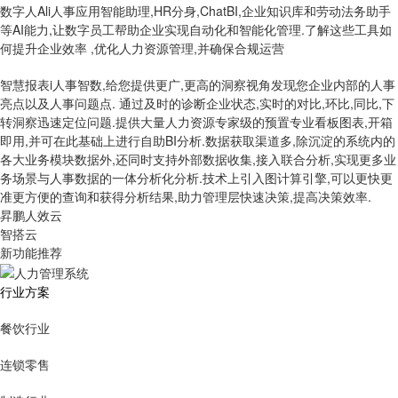
数字人Al
i人事应用智能助理,HR分身,ChatBI,企业知识库和劳动法务助手
等AI能力,让数字员工帮助企业实现自动化和智能化管理.了解这些工具如
何提升企业效率 ,优化人力资源管理,并确保合规运营
智慧报表
i人事智数,给您提供更广,更高的洞察视角发现您企业内部的人事
亮点以及人事问题点. 通过及时的诊断企业状态,实时的对比,环比,同比,下
转洞察迅速定位问题.提供大量人力资源专家级的预置专业看板图表,开箱
即用,并可在此基础上进行自助BI分析.数据获取渠道多,除沉淀的系统内的
各大业务模块数据外,还同时支持外部数据收集,接入联合分析,实现更多业
务场景与人事数据的一体分析化分析.技术上引入图计算引擎,可以更快更
准更方便的查询和获得分析结果,助力管理层快速决策,提高决策效率.
昇鹏人效云
智搭云
新功能推荐
行业方案
餐饮行业
连锁零售