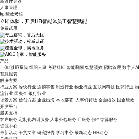
薪资计算器
人事管理
kpi绩效考核
立即体验，开启HR智能体员工智慧赋能
免费试用
专业咨询，售后无忧
技术驱动，权威认证
覆盖全球，属地服务
AIGC专家，智能服务
产品
—体化HR系统
组织人事
考勤排班
智能薪酬
智慧绩效
招聘管理
数字人Al
智慧报表
解决方案
行业方案
餐饮行业
连锁零售
制造行业
物业行业
互联网科技
医药行业
物
流行业
国央企
银行行业
场景方案
信创方案
企业出海
本地部署
i人事钉钉版
全面绩效
国企绩效
开发平台
服务支持
客户服务
定制化内训服务
人事外包服务
IT服务
佣金结算服务
资源中心
最新活动
干货文章
研究报告
学习中心
最新动态
HR动态
博客百科
关于公司