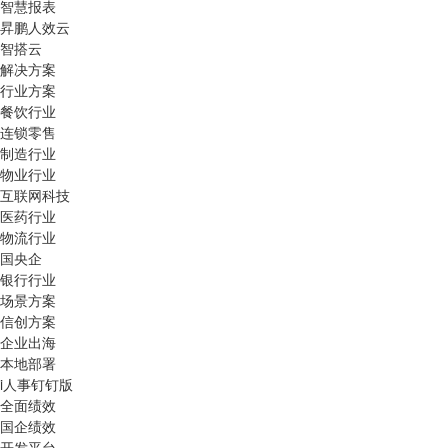
智慧报表
昇鹏人效云
智搭云
解决方案
行业方案
餐饮行业
连锁零售
制造行业
物业行业
互联网科技
医药行业
物流行业
国央企
银行行业
场景方案
信创方案
企业出海
本地部署
i人事钉钉版
全面绩效
国企绩效
开发平台