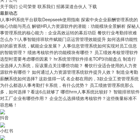
关于我们
公司荣誉
联系我们
招募渠道合伙人
下载
最新动态
i人事HR系统平台获取Deepseek使用指南
探索中央企业薪酬管理系统的
核心功能与亮点
解锁HR人力资源软件的潜能：功能模块全景解析
探秘人
事管理系统的核心能力：企业高效运转的幕后功臣
餐饮行业考勤排班难
怎么办？i人事智能排班软件赋能门店运营管理效能提升
如何选择功能性
好的薪资系统，赋能企业发展？
人事信息管理系统如何实现对员工信息
的智能管理？
绩效考核软件的功能模块有哪些？
员工绩效考核管理软件
选型时需要考虑哪些因素？
hr系统管理软件排名TOP3功能盘点
制造行
业选择人力系统，应该重点关注哪些功能？
餐饮行业适合使用的人力资
源软件有哪些？
如何通过人力资源管理系统软件提升人效？
制造业考勤
薪酬系统如何选择? 这款值得一试
名企都在用的，3款企业工资管理系统
为什么都选i人事考勤打卡系统，有什么优势？
员工绩效管理系统那么
多，如何选择？看这6点就够了
哪些hrm人事系统比较好？
智能排班软件
对工厂企业有哪些作用？
企业怎么选择绩效考核软件？这些衡量标准不
容忽略！
抖音
小红书