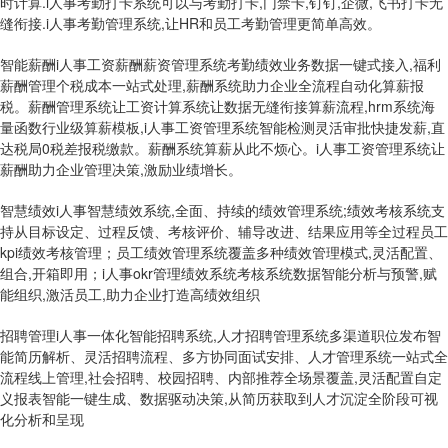
时计算.i人事考勤打卡系统可以与考勤打卡,门禁卡,钉钉,企微,飞书打卡无
缝衔接.i人事考勤管理系统,让HR和员工考勤管理更简单高效。
智能薪酬
i人事工资薪酬薪资管理系统考勤绩效业务数据一键式接入,福利
薪酬管理个税成本一站式处理,薪酬系统助力企业全流程自动化算薪报
税。薪酬管理系统让工资计算系统让数据无缝衔接算薪流程,hrm系统海
量函数行业级算薪模板,i人事工资管理系统智能检测灵活审批快捷发薪,直
达税局0税差报税缴款。薪酬系统算薪从此不烦心。i人事工资管理系统让
薪酬助力企业管理决策,激励业绩增长。
智慧绩效
i人事智慧绩效系统,全面、持续的绩效管理系统;绩效考核系统支
持从目标设定、过程反馈、考核评价、辅导改进、结果应用等全过程员工
kpi绩效考核管理；员工绩效管理系统覆盖多种绩效管理模式,灵活配置、
组合,开箱即用；i人事okr管理绩效系统考核系统数据智能分析与预警,赋
能组织,激活员工,助力企业打造高绩效组织
招聘管理
i人事一体化智能招聘系统,人才招聘管理系统多渠道职位发布智
能简历解析、灵活招聘流程、多方协同面试安排、人才管理系统一站式全
流程线上管理,社会招聘、校园招聘、内部推荐全场景覆盖,灵活配置自定
义报表智能一键生成、数据驱动决策,从简历获取到人才沉淀全阶段可视
化分析和呈现