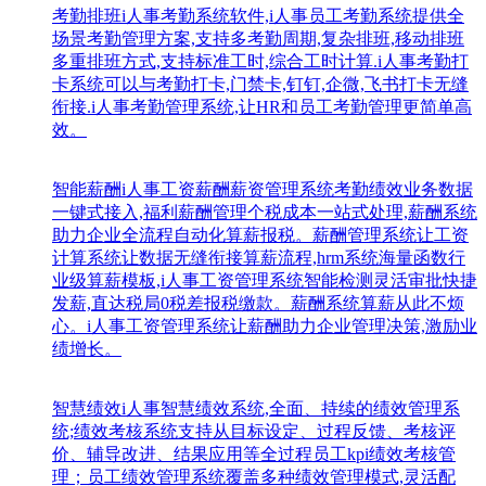
考勤排班
i人事考勤系统软件,i人事员工考勤系统提供全
场景考勤管理方案,支持多考勤周期,复杂排班,移动排班
多重排班方式,支持标准工时,综合工时计算.i人事考勤打
卡系统可以与考勤打卡,门禁卡,钉钉,企微,飞书打卡无缝
衔接.i人事考勤管理系统,让HR和员工考勤管理更简单高
效。
智能薪酬
i人事工资薪酬薪资管理系统考勤绩效业务数据
一键式接入,福利薪酬管理个税成本一站式处理,薪酬系统
助力企业全流程自动化算薪报税。薪酬管理系统让工资
计算系统让数据无缝衔接算薪流程,hrm系统海量函数行
业级算薪模板,i人事工资管理系统智能检测灵活审批快捷
发薪,直达税局0税差报税缴款。薪酬系统算薪从此不烦
心。i人事工资管理系统让薪酬助力企业管理决策,激励业
绩增长。
智慧绩效
i人事智慧绩效系统,全面、持续的绩效管理系
统;绩效考核系统支持从目标设定、过程反馈、考核评
价、辅导改进、结果应用等全过程员工kpi绩效考核管
理；员工绩效管理系统覆盖多种绩效管理模式,灵活配