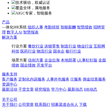
技术驱动，权威认证
覆盖全球，属地服务
AIGC专家，智能服务
产品
—体化HR系统
组织人事
考勤排班
智能薪酬
智慧绩效
招聘管
理
数字人Al
智慧报表
解决方案
行业方案
餐饮行业
连锁零售
制造行业
物业行业
互联网
科技
医药行业
物流行业
国央企
银行行业
场景方案
信创方案
企业出海
本地部署
i人事钉钉版
全面
绩效
国企绩效
开发平台
服务支持
客户服务
定制化内训服务
人事外包服务
IT服务
佣金结算服务
资源中心
最新活动
干货文章
研究报告
学习中心
最新动态
HR动态
博客
百科
关于公司
关于我们
公司荣誉
联系我们
招募渠道合伙人
下载