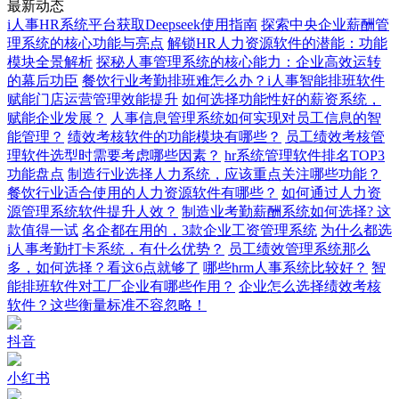
最新动态
i人事HR系统平台获取Deepseek使用指南
探索中央企业薪酬管
理系统的核心功能与亮点
解锁HR人力资源软件的潜能：功能
模块全景解析
探秘人事管理系统的核心能力：企业高效运转
的幕后功臣
餐饮行业考勤排班难怎么办？i人事智能排班软件
赋能门店运营管理效能提升
如何选择功能性好的薪资系统，
赋能企业发展？
人事信息管理系统如何实现对员工信息的智
能管理？
绩效考核软件的功能模块有哪些？
员工绩效考核管
理软件选型时需要考虑哪些因素？
hr系统管理软件排名TOP3
功能盘点
制造行业选择人力系统，应该重点关注哪些功能？
餐饮行业适合使用的人力资源软件有哪些？
如何通过人力资
源管理系统软件提升人效？
制造业考勤薪酬系统如何选择? 这
款值得一试
名企都在用的，3款企业工资管理系统
为什么都选
i人事考勤打卡系统，有什么优势？
员工绩效管理系统那么
多，如何选择？看这6点就够了
哪些hrm人事系统比较好？
智
能排班软件对工厂企业有哪些作用？
企业怎么选择绩效考核
软件？这些衡量标准不容忽略！
抖音
小红书