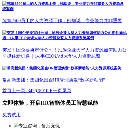
统筹2500员工的人力资源工作，她却说：专业能力并非重要
突发！国企要换审计公司！民族企业大华人力资源如何助力公
司抓住新机遇｜i人事CEO访谈大华人力资源总监
常高新集团：集团化国企HR管理焕发“数字新动能”
首页
上一页
2
3
4
5
6
7
8
9
10
下一页
尾页
立即体验，开启HR智能体员工智慧赋能
免费试用
专业咨询，售后无忧