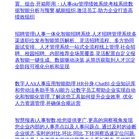
置、组合,开箱即用；i人事okr管理绩效系统考核系统数
据智能分析与预警,赋能组织,激活员工,助力企业打造高
绩效组织
招聘管理
i人事一体化智能招聘系统,人才招聘管理系统多
渠道职位发布智能简历解析、灵活招聘流程、多方协同
面试安排、人才管理系统一站式全流程线上管理,社会招
聘、校园招聘、内部推荐全场景覆盖,灵活配置自定义报
表智能一键生成、数据驱动决策,从简历获取到人才沉淀
全阶段可视化分析和呈现
数字人Al
i人事应用智能助理,HR分身,ChatBI,企业知识库
和劳动法务助手等AI能力,让数字员工帮助企业实现自动
化和智能化管理.了解这些工具如何提升企业效率 ,优化
人力资源管理,并确保合规运营
智慧报表
i人事智数,给您提供更广,更高的洞察视角发现
您企业内部的人事亮点以及人事问题点. 通过及时的诊断
企业状态,实时的对比,环比,同比,下转洞察迅速定位问题.