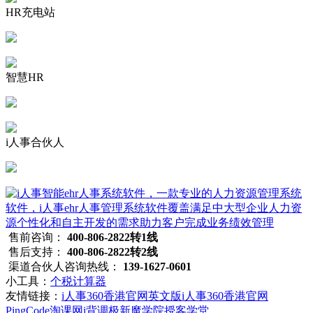
HR充电站
智慧HR
i人事合伙人
售前咨询：
400-806-2822转1线
售后支持：
400-806-2822转2线
渠道合伙人咨询热线：
139-1627-0601
小工具：
个税计算器
友情链接：
i人事360香港官网英文版
i人事360香港官网
PingCode
淘课网
i背调
极新
魔学院
授客学堂