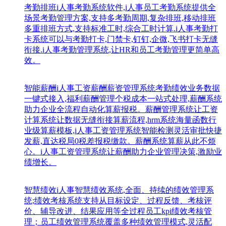
考勤排班
i人事考勤系统软件,i人事员工考勤系统提供全
场景考勤管理方案,支持多考勤周期,复杂排班,移动排班
多重排班方式,支持标准工时,综合工时计算.i人事考勤打
卡系统可以与考勤打卡,门禁卡,钉钉,企微,飞书打卡无缝
衔接.i人事考勤管理系统,让HR和员工考勤管理更简单高
效。
智能薪酬
i人事工资薪酬薪资管理系统考勤绩效业务数据
一键式接入,福利薪酬管理个税成本一站式处理,薪酬系统
助力企业全流程自动化算薪报税。薪酬管理系统让工资
计算系统让数据无缝衔接算薪流程,hrm系统海量函数行
业级算薪模板,i人事工资管理系统智能检测灵活审批快捷
发薪,直达税局0税差报税缴款。薪酬系统算薪从此不烦
心。i人事工资管理系统让薪酬助力企业管理决策,激励业
绩增长。
智慧绩效
i人事智慧绩效系统,全面、持续的绩效管理系
统;绩效考核系统支持从目标设定、过程反馈、考核评
价、辅导改进、结果应用等全过程员工kpi绩效考核管
理；员工绩效管理系统覆盖多种绩效管理模式,灵活配