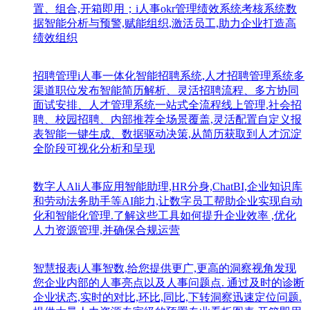
置、组合,开箱即用；i人事okr管理绩效系统考核系统数
据智能分析与预警,赋能组织,激活员工,助力企业打造高
绩效组织
招聘管理
i人事一体化智能招聘系统,人才招聘管理系统多
渠道职位发布智能简历解析、灵活招聘流程、多方协同
面试安排、人才管理系统一站式全流程线上管理,社会招
聘、校园招聘、内部推荐全场景覆盖,灵活配置自定义报
表智能一键生成、数据驱动决策,从简历获取到人才沉淀
全阶段可视化分析和呈现
数字人Al
i人事应用智能助理,HR分身,ChatBI,企业知识库
和劳动法务助手等AI能力,让数字员工帮助企业实现自动
化和智能化管理.了解这些工具如何提升企业效率 ,优化
人力资源管理,并确保合规运营
智慧报表
i人事智数,给您提供更广,更高的洞察视角发现
您企业内部的人事亮点以及人事问题点. 通过及时的诊断
企业状态,实时的对比,环比,同比,下转洞察迅速定位问题.