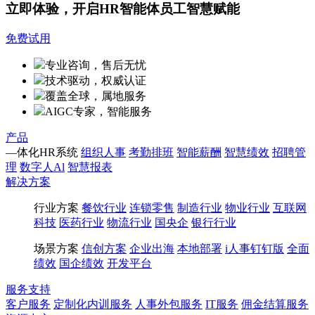
立即体验，开启HR智能体员工智慧赋能
免费试用
专业咨询，售后无忧
技术驱动，权威认证
覆盖全球，属地服务
AIGC专家，智能服务
产品
—体化HR系统
组织人事
考勤排班
智能薪酬
智慧绩效
招聘管
理
数字人Al
智慧报表
解决方案
行业方案
餐饮行业
连锁零售
制造行业
物业行业
互联网
科技
医药行业
物流行业
国央企
银行行业
场景方案
信创方案
企业出海
本地部署
i人事钉钉版
全面
绩效
国企绩效
开发平台
服务支持
客户服务
定制化内训服务
人事外包服务
IT服务
佣金结算服务