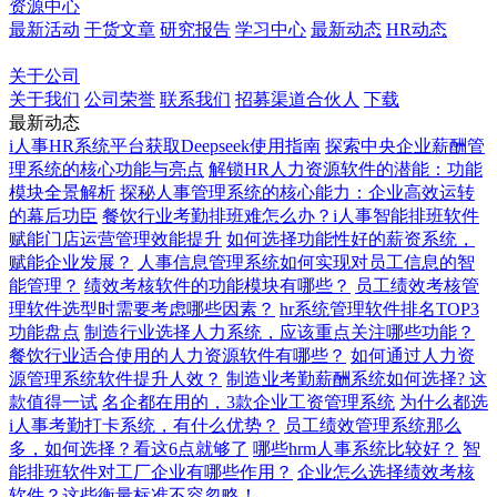
资源中心
最新活动
干货文章
研究报告
学习中心
最新动态
HR动态
博客
百科
关于公司
关于我们
公司荣誉
联系我们
招募渠道合伙人
下载
最新动态
i人事HR系统平台获取Deepseek使用指南
探索中央企业薪酬管
理系统的核心功能与亮点
解锁HR人力资源软件的潜能：功能
模块全景解析
探秘人事管理系统的核心能力：企业高效运转
的幕后功臣
餐饮行业考勤排班难怎么办？i人事智能排班软件
赋能门店运营管理效能提升
如何选择功能性好的薪资系统，
赋能企业发展？
人事信息管理系统如何实现对员工信息的智
能管理？
绩效考核软件的功能模块有哪些？
员工绩效考核管
理软件选型时需要考虑哪些因素？
hr系统管理软件排名TOP3
功能盘点
制造行业选择人力系统，应该重点关注哪些功能？
餐饮行业适合使用的人力资源软件有哪些？
如何通过人力资
源管理系统软件提升人效？
制造业考勤薪酬系统如何选择? 这
款值得一试
名企都在用的，3款企业工资管理系统
为什么都选
i人事考勤打卡系统，有什么优势？
员工绩效管理系统那么
多，如何选择？看这6点就够了
哪些hrm人事系统比较好？
智
能排班软件对工厂企业有哪些作用？
企业怎么选择绩效考核
软件？这些衡量标准不容忽略！