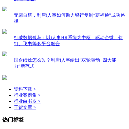
无需自研，利唐i人事如何助力银行复制“薪福通”成功路
径
打破数据孤岛：以i人事HR系统为中枢，驱动企微、钉
钉、飞书等多平台融合
国企绩效怎么改？利唐i人事给出“双轮驱动+四大能
力”新范式
资料下载 >
行业案例集 >
行业白书皮 >
干货文章 >
热门标签