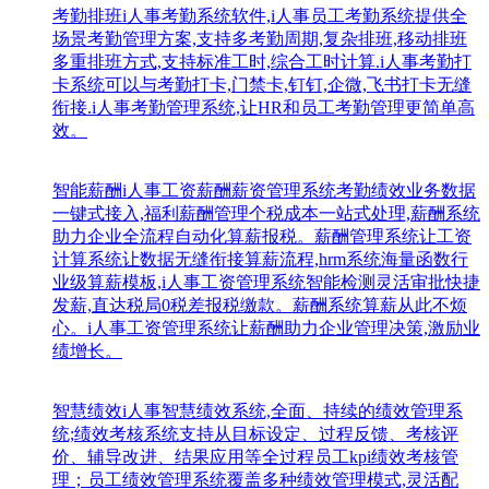
考勤排班
i人事考勤系统软件,i人事员工考勤系统提供全
场景考勤管理方案,支持多考勤周期,复杂排班,移动排班
多重排班方式,支持标准工时,综合工时计算.i人事考勤打
卡系统可以与考勤打卡,门禁卡,钉钉,企微,飞书打卡无缝
衔接.i人事考勤管理系统,让HR和员工考勤管理更简单高
效。
智能薪酬
i人事工资薪酬薪资管理系统考勤绩效业务数据
一键式接入,福利薪酬管理个税成本一站式处理,薪酬系统
助力企业全流程自动化算薪报税。薪酬管理系统让工资
计算系统让数据无缝衔接算薪流程,hrm系统海量函数行
业级算薪模板,i人事工资管理系统智能检测灵活审批快捷
发薪,直达税局0税差报税缴款。薪酬系统算薪从此不烦
心。i人事工资管理系统让薪酬助力企业管理决策,激励业
绩增长。
智慧绩效
i人事智慧绩效系统,全面、持续的绩效管理系
统;绩效考核系统支持从目标设定、过程反馈、考核评
价、辅导改进、结果应用等全过程员工kpi绩效考核管
理；员工绩效管理系统覆盖多种绩效管理模式,灵活配