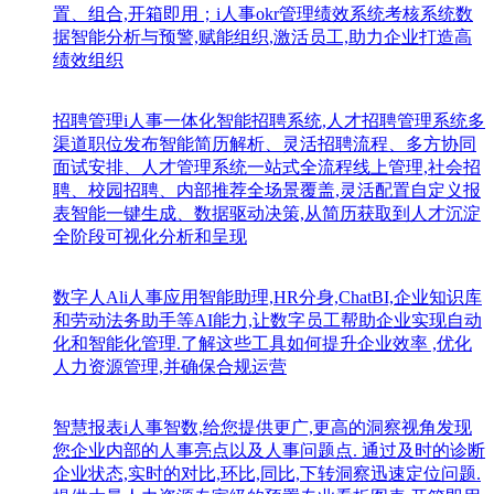
置、组合,开箱即用；i人事okr管理绩效系统考核系统数
据智能分析与预警,赋能组织,激活员工,助力企业打造高
绩效组织
招聘管理
i人事一体化智能招聘系统,人才招聘管理系统多
渠道职位发布智能简历解析、灵活招聘流程、多方协同
面试安排、人才管理系统一站式全流程线上管理,社会招
聘、校园招聘、内部推荐全场景覆盖,灵活配置自定义报
表智能一键生成、数据驱动决策,从简历获取到人才沉淀
全阶段可视化分析和呈现
数字人Al
i人事应用智能助理,HR分身,ChatBI,企业知识库
和劳动法务助手等AI能力,让数字员工帮助企业实现自动
化和智能化管理.了解这些工具如何提升企业效率 ,优化
人力资源管理,并确保合规运营
智慧报表
i人事智数,给您提供更广,更高的洞察视角发现
您企业内部的人事亮点以及人事问题点. 通过及时的诊断
企业状态,实时的对比,环比,同比,下转洞察迅速定位问题.