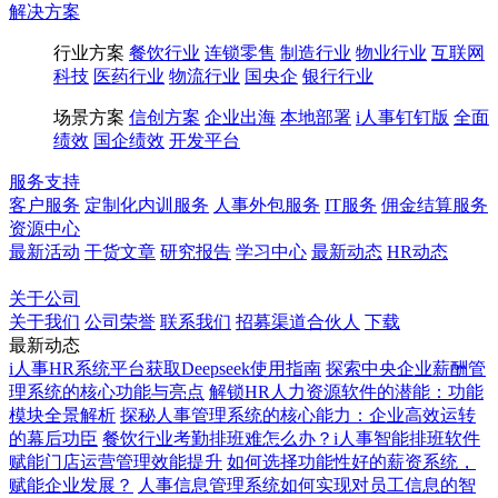
解决方案
行业方案
餐饮行业
连锁零售
制造行业
物业行业
互联网
科技
医药行业
物流行业
国央企
银行行业
场景方案
信创方案
企业出海
本地部署
i人事钉钉版
全面
绩效
国企绩效
开发平台
服务支持
客户服务
定制化内训服务
人事外包服务
IT服务
佣金结算服务
资源中心
最新活动
干货文章
研究报告
学习中心
最新动态
HR动态
博客
百科
关于公司
关于我们
公司荣誉
联系我们
招募渠道合伙人
下载
最新动态
i人事HR系统平台获取Deepseek使用指南
探索中央企业薪酬管
理系统的核心功能与亮点
解锁HR人力资源软件的潜能：功能
模块全景解析
探秘人事管理系统的核心能力：企业高效运转
的幕后功臣
餐饮行业考勤排班难怎么办？i人事智能排班软件
赋能门店运营管理效能提升
如何选择功能性好的薪资系统，
赋能企业发展？
人事信息管理系统如何实现对员工信息的智