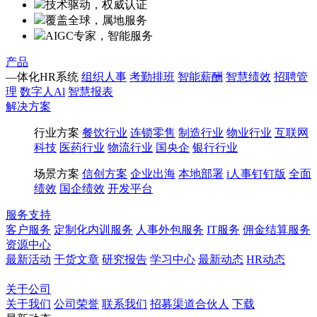
技术驱动，权威认证
覆盖全球，属地服务
AIGC专家，智能服务
产品
—体化HR系统
组织人事
考勤排班
智能薪酬
智慧绩效
招聘管
理
数字人Al
智慧报表
解决方案
行业方案
餐饮行业
连锁零售
制造行业
物业行业
互联网
科技
医药行业
物流行业
国央企
银行行业
场景方案
信创方案
企业出海
本地部署
i人事钉钉版
全面
绩效
国企绩效
开发平台
服务支持
客户服务
定制化内训服务
人事外包服务
IT服务
佣金结算服务
资源中心
最新活动
干货文章
研究报告
学习中心
最新动态
HR动态
博客
百科
关于公司
关于我们
公司荣誉
联系我们
招募渠道合伙人
下载