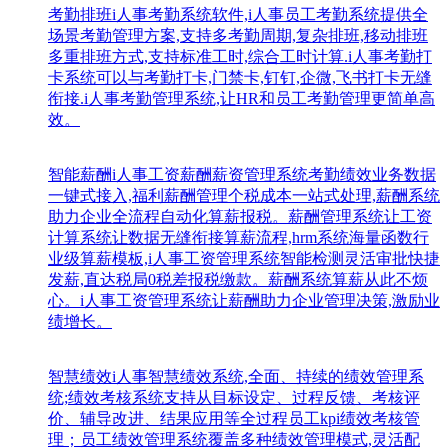
考勤排班
i人事考勤系统软件,i人事员工考勤系统提供全
场景考勤管理方案,支持多考勤周期,复杂排班,移动排班
多重排班方式,支持标准工时,综合工时计算.i人事考勤打
卡系统可以与考勤打卡,门禁卡,钉钉,企微,飞书打卡无缝
衔接.i人事考勤管理系统,让HR和员工考勤管理更简单高
效。
智能薪酬
i人事工资薪酬薪资管理系统考勤绩效业务数据
一键式接入,福利薪酬管理个税成本一站式处理,薪酬系统
助力企业全流程自动化算薪报税。薪酬管理系统让工资
计算系统让数据无缝衔接算薪流程,hrm系统海量函数行
业级算薪模板,i人事工资管理系统智能检测灵活审批快捷
发薪,直达税局0税差报税缴款。薪酬系统算薪从此不烦
心。i人事工资管理系统让薪酬助力企业管理决策,激励业
绩增长。
智慧绩效
i人事智慧绩效系统,全面、持续的绩效管理系
统;绩效考核系统支持从目标设定、过程反馈、考核评
价、辅导改进、结果应用等全过程员工kpi绩效考核管
理；员工绩效管理系统覆盖多种绩效管理模式,灵活配