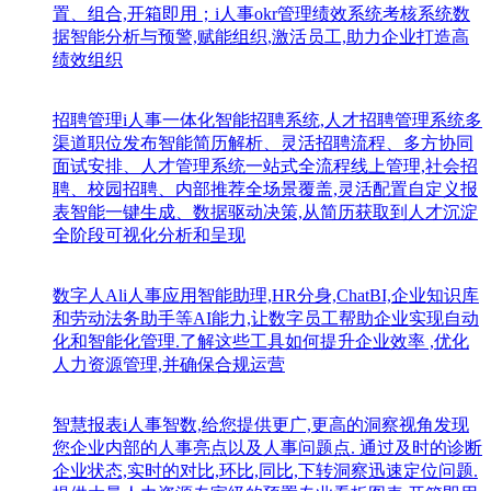
置、组合,开箱即用；i人事okr管理绩效系统考核系统数
据智能分析与预警,赋能组织,激活员工,助力企业打造高
绩效组织
招聘管理
i人事一体化智能招聘系统,人才招聘管理系统多
渠道职位发布智能简历解析、灵活招聘流程、多方协同
面试安排、人才管理系统一站式全流程线上管理,社会招
聘、校园招聘、内部推荐全场景覆盖,灵活配置自定义报
表智能一键生成、数据驱动决策,从简历获取到人才沉淀
全阶段可视化分析和呈现
数字人Al
i人事应用智能助理,HR分身,ChatBI,企业知识库
和劳动法务助手等AI能力,让数字员工帮助企业实现自动
化和智能化管理.了解这些工具如何提升企业效率 ,优化
人力资源管理,并确保合规运营
智慧报表
i人事智数,给您提供更广,更高的洞察视角发现
您企业内部的人事亮点以及人事问题点. 通过及时的诊断
企业状态,实时的对比,环比,同比,下转洞察迅速定位问题.