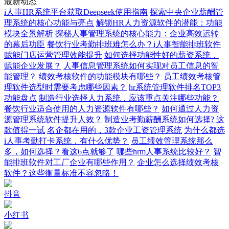
最新动态
i人事HR系统平台获取Deepseek使用指南
探索中央企业薪酬管
理系统的核心功能与亮点
解锁HR人力资源软件的潜能：功能
模块全景解析
探秘人事管理系统的核心能力：企业高效运转
的幕后功臣
餐饮行业考勤排班难怎么办？i人事智能排班软件
赋能门店运营管理效能提升
如何选择功能性好的薪资系统，
赋能企业发展？
人事信息管理系统如何实现对员工信息的智
能管理？
绩效考核软件的功能模块有哪些？
员工绩效考核管
理软件选型时需要考虑哪些因素？
hr系统管理软件排名TOP3
功能盘点
制造行业选择人力系统，应该重点关注哪些功能？
餐饮行业适合使用的人力资源软件有哪些？
如何通过人力资
源管理系统软件提升人效？
制造业考勤薪酬系统如何选择? 这
款值得一试
名企都在用的，3款企业工资管理系统
为什么都选
i人事考勤打卡系统，有什么优势？
员工绩效管理系统那么
多，如何选择？看这6点就够了
哪些hrm人事系统比较好？
智
能排班软件对工厂企业有哪些作用？
企业怎么选择绩效考核
软件？这些衡量标准不容忽略！
抖音
小红书