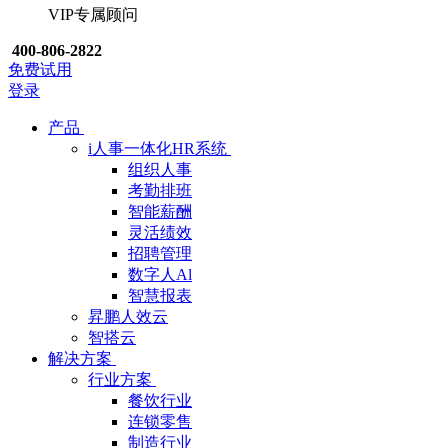
VIP专属顾问
400-806-2822
免费试用
登录
产品
i人事一体化HR系统
组织人事
考勤排班
智能薪酬
灵活绩效
招聘管理
数字人Al
智慧报表
昇鹏人效云
智搭云
解决方案
行业方案
餐饮行业
连锁零售
制造行业