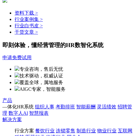
资料下载 >
行业案例集 >
行业白书皮 >
干货文章 >
即刻体验，懂经营管理的HR数智化系统
申请免费试用
专业咨询，售后无忧
技术驱动，权威认证
覆盖全球，属地服务
AIGC专家，智能服务
产品
—体化HR系统
组织人事
考勤排班
智能薪酬
灵活绩效
招聘管
理
数字人Al
智慧报表
解决方案
行业方案
餐饮行业
连锁零售
制造行业
物业行业
互联网