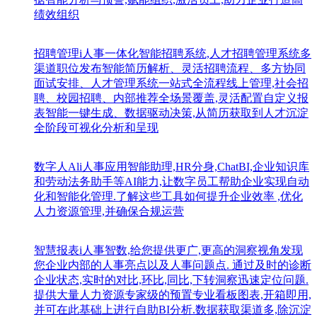
绩效组织
招聘管理
i人事一体化智能招聘系统,人才招聘管理系统多
渠道职位发布智能简历解析、灵活招聘流程、多方协同
面试安排、人才管理系统一站式全流程线上管理,社会招
聘、校园招聘、内部推荐全场景覆盖,灵活配置自定义报
表智能一键生成、数据驱动决策,从简历获取到人才沉淀
全阶段可视化分析和呈现
数字人Al
i人事应用智能助理,HR分身,ChatBI,企业知识库
和劳动法务助手等AI能力,让数字员工帮助企业实现自动
化和智能化管理.了解这些工具如何提升企业效率 ,优化
人力资源管理,并确保合规运营
智慧报表
i人事智数,给您提供更广,更高的洞察视角发现
您企业内部的人事亮点以及人事问题点. 通过及时的诊断
企业状态,实时的对比,环比,同比,下转洞察迅速定位问题.
提供大量人力资源专家级的预置专业看板图表,开箱即用,
并可在此基础上进行自助BI分析.数据获取渠道多,除沉淀