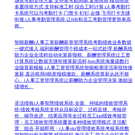
场景考勤管理方案,支持多考勤周期,复杂排班,移动排班
多重排班方式,支持标准工时,综合工时计算.i人事考勤打
卡系统可以与考勤打卡,门禁卡,钉钉,企微,飞书打卡无缝
衔接.i人事考勤管理系统,让HR和员工考勤管理更简单高
效。
智能薪酬
i人事工资薪酬薪资管理系统考勤绩效业务数据
一键式接入,福利薪酬管理个税成本一站式处理,薪酬系统
助力企业全流程自动化算薪报税。薪酬管理系统让工资
计算系统让数据无缝衔接算薪流程,hrm系统海量函数行
业级算薪模板,i人事工资管理系统智能检测灵活审批快捷
发薪,直达税局0税差报税缴款。薪酬系统算薪从此不烦
心。i人事工资管理系统让薪酬助力企业管理决策,激励业
绩增长。
灵活绩效
i人事智慧绩效系统,全面、持续的绩效管理系
统;绩效考核系统支持从目标设定、过程反馈、考核评
价、辅导改进、结果应用等全过程员工kpi绩效考核管
理；员工绩效管理系统覆盖多种绩效管理模式,灵活配
置、组合,开箱即用；i人事okr管理绩效系统考核系统数
据智能分析与预警,赋能组织,激活员工,助力企业打造高