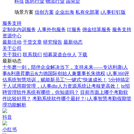
科技
医药行业
物流行业
国央企
场景方案
信创方案
企业出海
私有化部署
i人事钉钉版
服务支持
定制化内训服务
人事外包服务
IT服务
佣金结算服务
服务支持
资源中心
最新活动
干货文章
研究报告
最新动态
关于公司
关于我们
联系我们
招募渠道合伙人
下载
最新动态
十年磨一剑，陪伴企业解决当下，支持未来——专访利唐i人
事&利唐昇鹏云&力德国际创始人兼董事长朱德权
i人事360评
估系统智慧培训，赋能新员工“一键式”快速成长！
5分钟搞定
千人试用期管理，i人事dhr人力资源系统让考核更高效！
hr招
聘管理软件系统有哪些，你知道吗？
目前市面上哪个考勤软
件比较好用？
考勤系统软件哪个最好？| i人事智慧考勤假期管
理功能解析
抖音
小红书