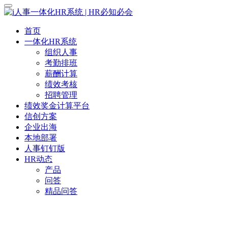
首页
一体化HR系统
组织人事
考勤排班
薪酬计算
绩效考核
招聘管理
绩效奖金计算平台
信创方案
企业出海
本地部署
人事钉钉版
HR动态
产品
问答
精品问答