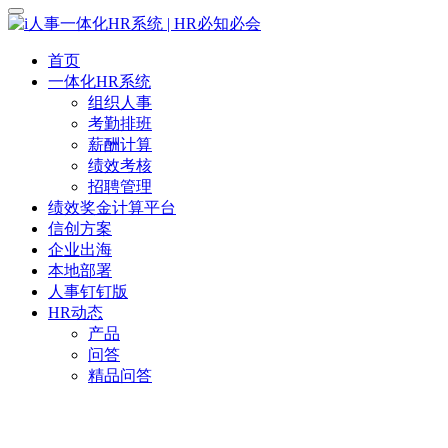
首页
一体化HR系统
组织人事
考勤排班
薪酬计算
绩效考核
招聘管理
绩效奖金计算平台
信创方案
企业出海
本地部署
人事钉钉版
HR动态
产品
问答
精品问答