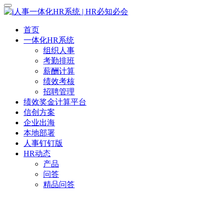
首页
一体化HR系统
组织人事
考勤排班
薪酬计算
绩效考核
招聘管理
绩效奖金计算平台
信创方案
企业出海
本地部署
人事钉钉版
HR动态
产品
问答
精品问答