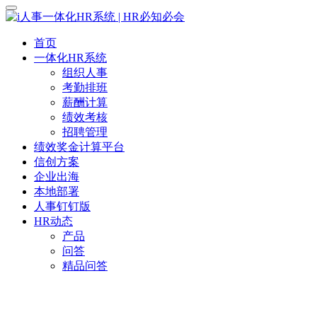
首页
一体化HR系统
组织人事
考勤排班
薪酬计算
绩效考核
招聘管理
绩效奖金计算平台
信创方案
企业出海
本地部署
人事钉钉版
HR动态
产品
问答
精品问答