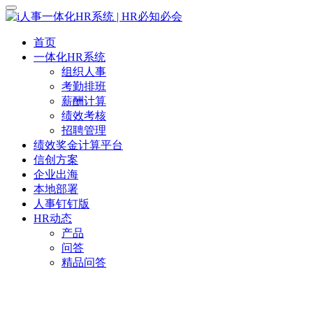
首页
一体化HR系统
组织人事
考勤排班
薪酬计算
绩效考核
招聘管理
绩效奖金计算平台
信创方案
企业出海
本地部署
人事钉钉版
HR动态
产品
问答
精品问答