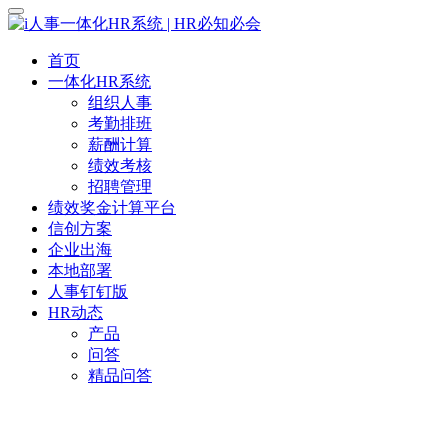
首页
一体化HR系统
组织人事
考勤排班
薪酬计算
绩效考核
招聘管理
绩效奖金计算平台
信创方案
企业出海
本地部署
人事钉钉版
HR动态
产品
问答
精品问答