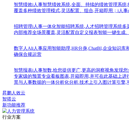
智慧绩效
i人事智慧绩效系统,全面、持续的绩效管理系统
覆盖多种绩效管理模式,灵活配置、组合,开箱即用；i人事
招聘管理
i人事一体化智能招聘系统,人才招聘管理系统
内部推荐全场景覆盖,灵活配置自定义报表智能一键生成
数字人Al
i人事应用智能助理,HR分身,ChatBI,企业
确保合规运营
智慧报表
i人事智数,给您提供更广,更高的洞察视角发现您
专家级的预置专业看板图表,开箱即用,并可在此基础上进
景与人事数据的一体分析化分析.技术上引入图计算引擎,
昇鹏人效云
智搭云
新功能推荐
行业方案