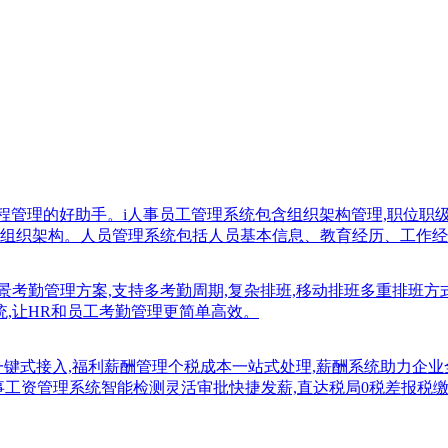
流程管理的好助手。i人事员工管理系统包含组织架构管理,职位
组织架构。人员管理系统包括人员基本信息、教育经历、工作经
景考勤管理方案,支持多考勤周期,复杂排班,移动排班多重排班方
系统,让HR和员工考勤管理更简单高效。
一键式接入,福利薪酬管理个税成本一站式处理,薪酬系统助力企
i人事工资管理系统智能检测灵活审批快捷发薪,直达税局0税差报