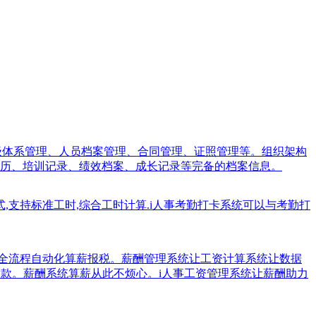
职级体系管理、人员档案管理、合同管理、证照管理等。组织架构
历、培训记录、绩效档案、成长记录等完备的档案信息。
式,支持标准工时,综合工时计算.i人事考勤打卡系统可以与考勤打
业全流程自动化算薪报税。薪酬管理系统让工资计算系统让数据
税缴款。薪酬系统算薪从此不烦心。i人事工资管理系统让薪酬助力