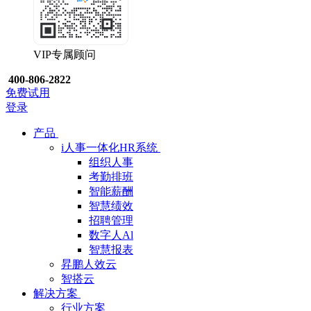
VIP专属顾问
400-806-2822
免费试用
登录
产品
i人事一体化HR系统
组织人事
考勤排班
智能薪酬
智慧绩效
招聘管理
数字人Al
智慧报表
昇鹏人效云
智搭云
解决方案
行业方案