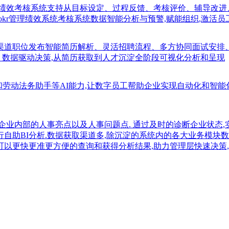
;绩效考核系统支持从目标设定、过程反馈、考核评价、辅导改进
okr管理绩效系统考核系统数据智能分析与预警,赋能组织,激活员
多渠道职位发布智能简历解析、灵活招聘流程、多方协同面试安排
、数据驱动决策,从简历获取到人才沉淀全阶段可视化分析和呈现
知识库和劳动法务助手等AI能力,让数字员工帮助企业实现自动化和智
企业内部的人事亮点以及人事问题点. 通过及时的诊断企业状态,
行自助BI分析.数据获取渠道多,除沉淀的系统内的各大业务模块数
可以更快更准更方便的查询和获得分析结果,助力管理层快速决策,