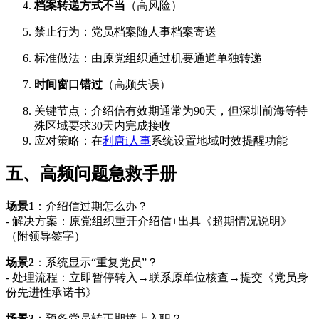
档案转递方式不当
（高风险）
禁止行为：党员档案随人事档案寄送
标准做法：由原党组织通过机要通道单独转递
时间窗口错过
（高频失误）
关键节点：介绍信有效期通常为90天，但深圳前海等特
殊区域要求30天内完成接收
应对策略：在
利唐i人事
系统设置地域时效提醒功能
五、高频问题急救手册
场景1
：介绍信过期怎么办？
- 解决方案：原党组织重开介绍信+出具《超期情况说明》
（附领导签字）
场景2
：系统显示“重复党员”？
- 处理流程：立即暂停转入→联系原单位核查→提交《党员身
份先进性承诺书》
场景3
：预备党员转正期撞上入职？