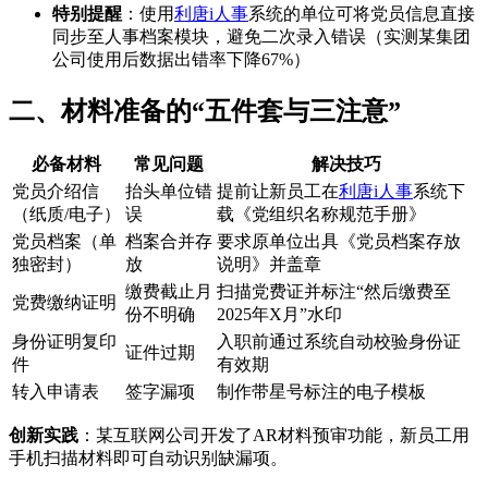
特别提醒
：使用
利唐i人事
系统的单位可将党员信息直接
同步至人事档案模块，避免二次录入错误（实测某集团
公司使用后数据出错率下降67%）
二、材料准备的“五件套与三注意”
必备材料
常见问题
解决技巧
党员介绍信
抬头单位错
提前让新员工在
利唐i人事
系统下
（纸质/电子）
误
载《党组织名称规范手册》
党员档案（单
档案合并存
要求原单位出具《党员档案存放
独密封）
放
说明》并盖章
缴费截止月
扫描党费证并标注“然后缴费至
党费缴纳证明
份不明确
2025年X月”水印
身份证明复印
入职前通过系统自动校验身份证
证件过期
件
有效期
转入申请表
签字漏项
制作带星号标注的电子模板
创新实践
：某互联网公司开发了AR材料预审功能，新员工用
手机扫描材料即可自动识别缺漏项。