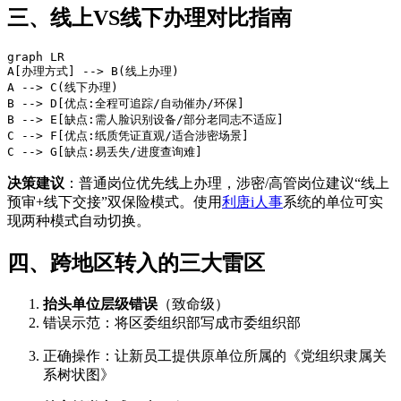
三、线上VS线下办理对比指南
graph LR

A[办理方式] --> B(线上办理)

A --> C(线下办理)

B --> D[优点:全程可追踪/自动催办/环保]

B --> E[缺点:需人脸识别设备/部分老同志不适应]

C --> F[优点:纸质凭证直观/适合涉密场景]

决策建议
：普通岗位优先线上办理，涉密/高管岗位建议“线上
预审+线下交接”双保险模式。使用
利唐i人事
系统的单位可实
现两种模式自动切换。
四、跨地区转入的三大雷区
抬头单位层级错误
（致命级）
错误示范：将区委组织部写成市委组织部
正确操作：让新员工提供原单位所属的《党组织隶属关
系树状图》