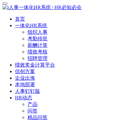
首页
一体化HR系统
组织人事
考勤排班
薪酬计算
绩效考核
招聘管理
绩效奖金计算平台
信创方案
企业出海
本地部署
人事钉钉版
HR动态
产品
问答
精品问答