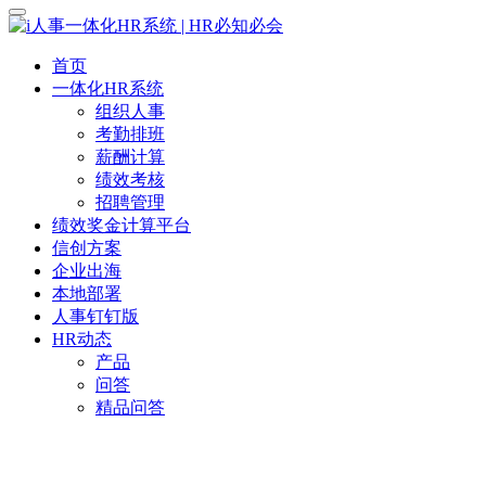
首页
一体化HR系统
组织人事
考勤排班
薪酬计算
绩效考核
招聘管理
绩效奖金计算平台
信创方案
企业出海
本地部署
人事钉钉版
HR动态
产品
问答
精品问答