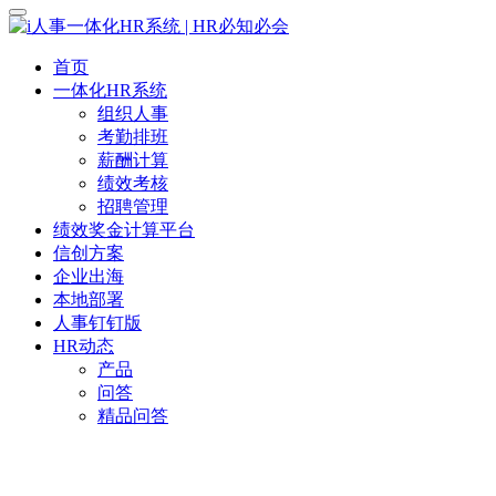
首页
一体化HR系统
组织人事
考勤排班
薪酬计算
绩效考核
招聘管理
绩效奖金计算平台
信创方案
企业出海
本地部署
人事钉钉版
HR动态
产品
问答
精品问答