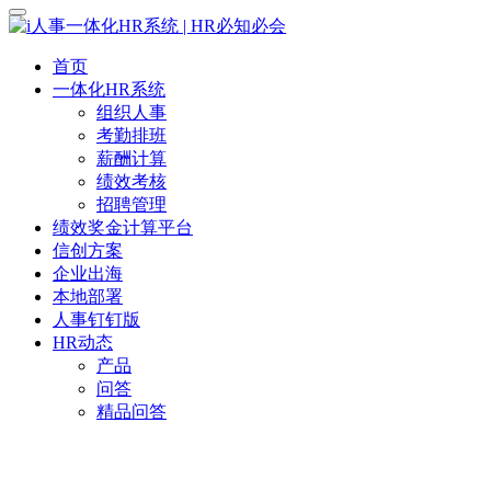
首页
一体化HR系统
组织人事
考勤排班
薪酬计算
绩效考核
招聘管理
绩效奖金计算平台
信创方案
企业出海
本地部署
人事钉钉版
HR动态
产品
问答
精品问答