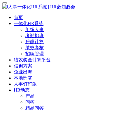
首页
一体化HR系统
组织人事
考勤排班
薪酬计算
绩效考核
招聘管理
绩效奖金计算平台
信创方案
企业出海
本地部署
人事钉钉版
HR动态
产品
问答
精品问答