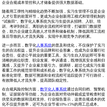
企业合规成本管控和人才储备提供强大数据基础。
随着用工弹性与精细化趋势不断加强，实习生管理不仅是企业
人才引育的前置环节，更成为企业创新用工模式和管理机制的
“试验田”。数字化人事系统为实习生提供从招聘、入职、培
训、考评到转正、离职的全流程闭环管理，打破部门数据壁
垒，助力企业建立高效人才培养和储备机制，降低因用工流程
落后导致的人才流失风险，实现中长期竞争力的积累。
进一步而言，数字化
人事系统
的普及和优化，不仅保护了实习
生的合法权益，提升企业品牌和社会形象，也成为企业履行社
会责任、促进公平就业的重要工具。实习生自入职起即可享有
清晰的岗位职责、职业发展、申诉通道，既增强其安全感和归
属感，又提升了企业雇主吸引力。据调研，超过七成实习生最
看重工作的规范管理和成长机会，数字化人事系统为企业实现
标准化管理、数据可溯源和全程流程可追踪提供了可行路径，
有效降低人才流失率，提高团队稳定性。
在合规风险控制方面，
数字化人事系统
通过合同归档、预警机
制、证据留存等功能，为企业在面对劳动仲裁或监管检查时提
供坚实的数据和流程支持。行业报告显示，这类合规成本的优
化不仅提升效率，还可为企业节省10%-15%的用工总成本。