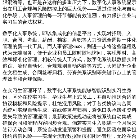
限混淆等。也正是在这样的多重压力下，数字化人事系统显示
出在用工合规与风险防控上的巨大优势——通过信息化与自动
化手段，人事管理的每一环节都能有效追溯，有力保护企业与
实习生的合法权益。
数字化人事系统，即以集成化的信息平台，实现对招聘、入
职、合同、考勤、薪酬、档案、离职等人力资源全周期一体化
管理的新一代工具。而人事管理SaaS，则进一步将这些流程迭
代为云端服务，便于企业和员工随时随地访问，实现即时、高
效和标准化管理。相较传统人工方式，数字化系统以数据实时
追踪、流程自动化、合规规则自动内嵌等方式，大幅提升企业
在文档生成、合同签署归档、劳资关系识别等关键节点上的管
理效率和合规保障。
在实习生管理环节，数字化人事系统能够智能识别实习生身
份，区分在校实习生、毕业生与正式员工，并自动推送合适的
协议模板和风险提示，杜绝混用风险；对于各类协议与合同，
系统可实现自动生成、在线签署与归档，避免口头承诺和资料
丢失导致的管理漏洞；最新政策法规动态将被系统自动集成，
确保合同和流程内容同步合规。倘若实习生入职满一个月尚未
签订劳动合同，系统自动发送预警和提醒，避免因疏忽而承担
违约赔偿风险——实现全流程数据留痕和闭环管理，无论在合