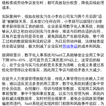
规检查或劳动争议发生时，都可高效划分权责，降低后续处理
成本。
实际案例中，假如在校实习生小李在公司实习两个月后因“适
退”被解除关系、且未签订任何合同，小李就可以据现行法律
要求获得双倍工资的赔偿。企业若采用数字化人事系统，则能
够从入职之初自动识别实习生身份，推送与归档合适的合同，
且每月监督合同是否生效，避免因疏忽产生赔偿风险。整个用
工过程的数据留痕和流程记录，为日后劳动仲裁、法律核查提
供全面证据链，极大削减了企业应对
劳动争议
的成本和风险。
据调研显示，数字化人事系统与SaaS工具能够使企业用工争议
下降30%~45%，还可提升员工满意度20%以上。这背后的核
心，在于企业与实习生的权责关系更为清晰，合规义务通过系
统化管理得以全程落实，因此用工争议与赔偿矛盾大大减少。
在提升人力资源管理效能方面，传统人事管理往往依赖人工经
验，难以适应灵活多变的用工需求，数字化系统则通过集中管
控全员信息、合同履行、培训与绩效等数据，实现用工风险的
事前预警、事中干预和事后复盘。以实习生管理为例，系统内
嵌权威法规数据库，实时对照合规要求，避免企业因政策理解
偏差而违约。SaaS系统还实现跨部门权限和风险事件追踪，为