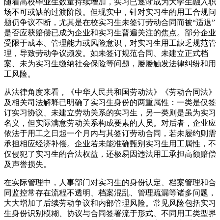
随着高校毕业生数量持续增加，实习已逐渐成为大学生融入职
场不可或缺的过渡阶段。但现实中，针对实习生的用工合规问
题仍争议不断，尤其是在校实习生未签订劳动合同而被“适退”
是否应获赔偿已成为企业和实习生普遍关注的焦点。部分企业
受限于成本、管理能力或风险意识，对实习生用工缺乏规范管
理，导致劳动争议频发。如未签订规范合同、未建立正式档
案、未为实习生缴纳社会保险等问题，屡屡触发法律纠纷和用
工风险。
从法律角度来看，《中华人民共和国劳动法》《劳动合同法》
及相关司法解释已明确了实习生身份的两重属性：一类是仅签
订实习协议、未建立劳动关系的实习生，另一类则是虽为实习
名义，但实际满意劳动关系构成要素的人员。对后者，企业应
依法于用工之日起一个月内与其签订劳动合同，若未履约则需
承担相应经济补偿。企业若未能准确甄别实习生用工属性，不
仅侵犯了实习生的合法权益，还极易因违法用工承担高额赔偿
及声誉损失。
在实际管理中，人事部门对实习生的身份认定、档案管理和合
同监控常存在流程不透明、档案混乱、管理疏漏等诸多问题，
大大增加了后续劳动争议和内部管理风险。常见风险包括实习
生身份识别模糊、协议与合同签署流于形式、不同用工类型界