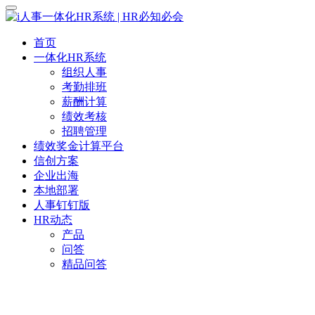
首页
一体化HR系统
组织人事
考勤排班
薪酬计算
绩效考核
招聘管理
绩效奖金计算平台
信创方案
企业出海
本地部署
人事钉钉版
HR动态
产品
问答
精品问答