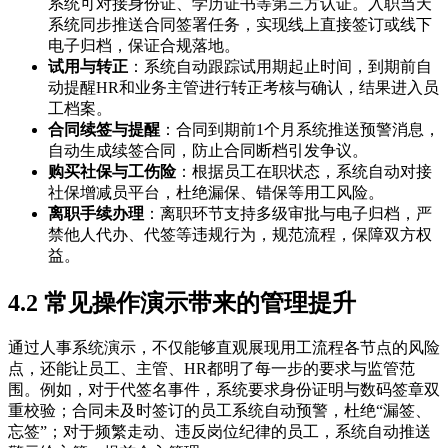
系统可对接身份证、学历证书等第三方认证。入职当天
系统同步推送合同签署任务，实现线上直接签订或线下
电子归档，保证合规落地。
试用与转正
：系统自动跟踪试用期起止时间，到期前自
动提醒HR和业务主管进行转正考核与确认，结果进入员
工档案。
合同续签与提醒
：合同到期前1个月系统推送预警消息，
自动生成续签合同，防止合同断档引发争议。
购买社保与工伤险
：根据员工在职状态，系统自动对接
社保增减员平台，杜绝漏保、错保等用工风险。
离职手续办理
：离职环节支持多级审批与电子归档，严
禁他人代办、代签等违规行为，规范流程，保障双方权
益。
4.2 常见操作演示带来的管理提升
通过人事系统演示，不仅能够直观展现用工流程各节点的风险
点，还能让员工、主管、HR都明了每一步的要求与监管范
围。例如，对于代签名事件，系统要求身份证明与数码签章双
重校验；合同未及时签订的员工系统自动预警，杜绝“漏签、
忘签”；对于频繁走动、违反岗位纪律的员工，系统自动推送