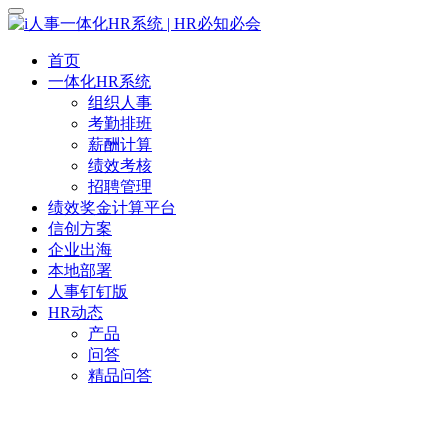
首页
一体化HR系统
组织人事
考勤排班
薪酬计算
绩效考核
招聘管理
绩效奖金计算平台
信创方案
企业出海
本地部署
人事钉钉版
HR动态
产品
问答
精品问答