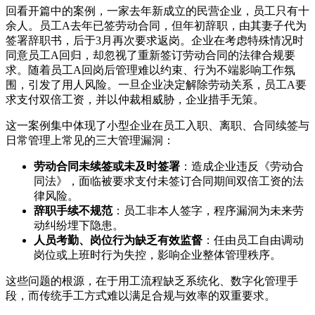
回看开篇中的案例，一家去年新成立的民营企业，员工只有十
余人。员工A去年已签劳动合同，但年初辞职，由其妻子代为
签署辞职书，后于3月再次要求返岗。企业在考虑特殊情况时
同意员工A回归，却忽视了重新签订劳动合同的法律合规要
求。随着员工A回岗后管理难以约束、行为不端影响工作氛
围，引发了用人风险。一旦企业决定解除劳动关系，员工A要
求支付双倍工资，并以仲裁相威胁，企业措手无策。
这一案例集中体现了小型企业在员工入职、离职、合同续签与
日常管理上常见的三大管理漏洞：
劳动合同未续签或未及时签署
：造成企业违反《劳动合
同法》，面临被要求支付未签订合同期间双倍工资的法
律风险。
辞职手续不规范
：员工非本人签字，程序漏洞为未来劳
动纠纷埋下隐患。
人员考勤、岗位行为缺乏有效监督
：任由员工自由调动
岗位或上班时行为失控，影响企业整体管理秩序。
这些问题的根源，在于用工流程缺乏系统化、数字化管理手
段，而传统手工方式难以满足合规与效率的双重要求。