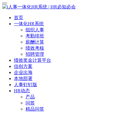
首页
一体化HR系统
组织人事
考勤排班
薪酬计算
绩效考核
招聘管理
绩效奖金计算平台
信创方案
企业出海
本地部署
人事钉钉版
HR动态
产品
问答
精品问答