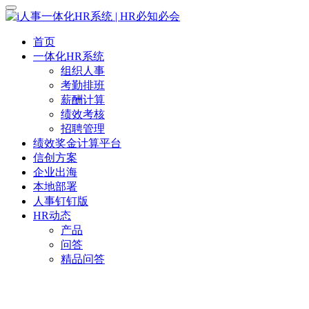
首页
一体化HR系统
组织人事
考勤排班
薪酬计算
绩效考核
招聘管理
绩效奖金计算平台
信创方案
企业出海
本地部署
人事钉钉版
HR动态
产品
问答
精品问答