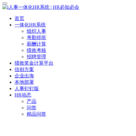
首页
一体化HR系统
组织人事
考勤排班
薪酬计算
绩效考核
招聘管理
绩效奖金计算平台
信创方案
企业出海
本地部署
人事钉钉版
HR动态
产品
问答
精品问答