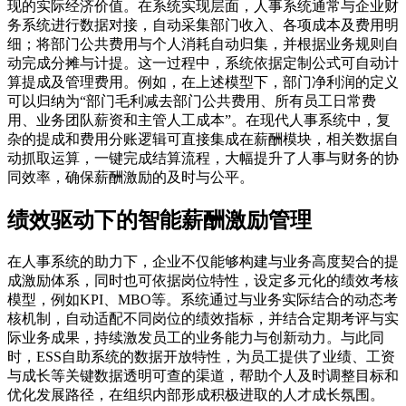
现的实际经济价值。在系统实现层面，人事系统通常与企业财
务系统进行数据对接，自动采集部门收入、各项成本及费用明
细；将部门公共费用与个人消耗自动归集，并根据业务规则自
动完成分摊与计提。这一过程中，系统依据定制公式可自动计
算提成及管理费用。例如，在上述模型下，部门净利润的定义
可以归纳为“部门毛利减去部门公共费用、所有员工日常费
用、业务团队薪资和主管人工成本”。在现代人事系统中，复
杂的提成和费用分账逻辑可直接集成在薪酬模块，相关数据自
动抓取运算，一键完成结算流程，大幅提升了人事与财务的协
同效率，确保薪酬激励的及时与公平。
绩效驱动下的智能薪酬激励管理
在人事系统的助力下，企业不仅能够构建与业务高度契合的提
成激励体系，同时也可依据岗位特性，设定多元化的绩效考核
模型，例如KPI、MBO等。系统通过与业务实际结合的动态考
核机制，自动适配不同岗位的绩效指标，并结合定期考评与实
际业务成果，持续激发员工的业务能力与创新动力。与此同
时，ESS自助系统的数据开放特性，为员工提供了业绩、工资
与成长等关键数据透明可查的渠道，帮助个人及时调整目标和
优化发展路径，在组织内部形成积极进取的人才成长氛围。