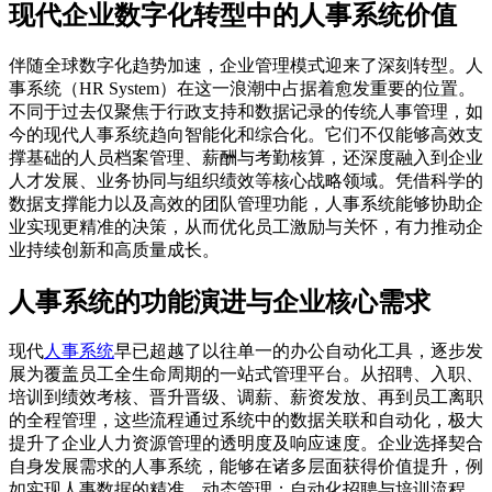
现代企业数字化转型中的人事系统价值
伴随全球数字化趋势加速，企业管理模式迎来了深刻转型。人
事系统（HR System）在这一浪潮中占据着愈发重要的位置。
不同于过去仅聚焦于行政支持和数据记录的传统人事管理，如
今的现代人事系统趋向智能化和综合化。它们不仅能够高效支
撑基础的人员档案管理、薪酬与考勤核算，还深度融入到企业
人才发展、业务协同与组织绩效等核心战略领域。凭借科学的
数据支撑能力以及高效的团队管理功能，人事系统能够协助企
业实现更精准的决策，从而优化员工激励与关怀，有力推动企
业持续创新和高质量成长。
人事系统的功能演进与企业核心需求
现代
人事系统
早已超越了以往单一的办公自动化工具，逐步发
展为覆盖员工全生命周期的一站式管理平台。从招聘、入职、
培训到绩效考核、晋升晋级、调薪、薪资发放、再到员工离职
的全程管理，这些流程通过系统中的数据关联和自动化，极大
提升了企业人力资源管理的透明度及响应速度。企业选择契合
自身发展需求的人事系统，能够在诸多层面获得价值提升，例
如实现人事数据的精准、动态管理；自动化招聘与培训流程，