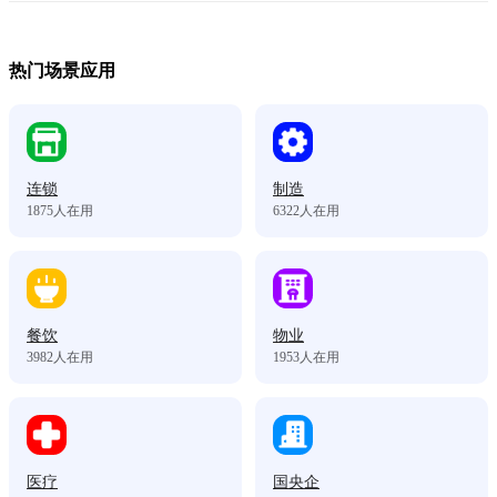
热门场景应用
连锁
制造
1875
人在用
6322
人在用
餐饮
物业
3982
人在用
1953
人在用
医疗
国央企