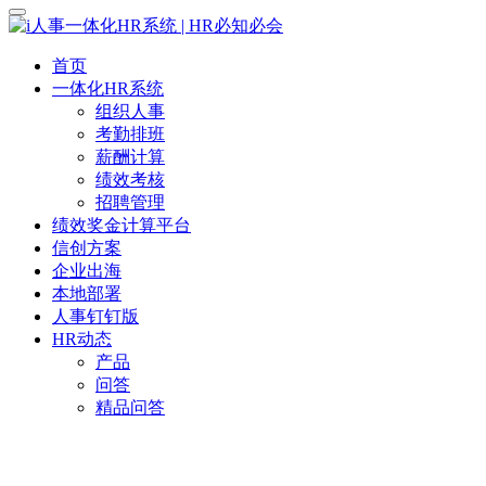
首页
一体化HR系统
组织人事
考勤排班
薪酬计算
绩效考核
招聘管理
绩效奖金计算平台
信创方案
企业出海
本地部署
人事钉钉版
HR动态
产品
问答
精品问答