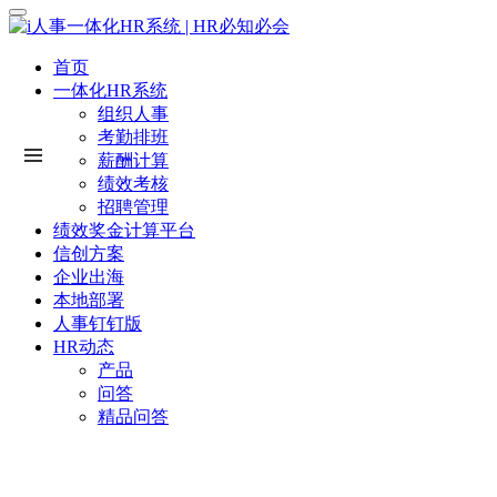
首页
一体化HR系统
组织人事
考勤排班
薪酬计算
绩效考核
招聘管理
绩效奖金计算平台
信创方案
企业出海
本地部署
人事钉钉版
HR动态
产品
问答
精品问答