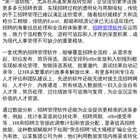
“第一道防线”。尤其在高速发展或转型期，企业迫切要求连接
更多多元招聘资源、实现招聘过程的透明化与周期缩短，传统
的手工招聘管理已难以满足这些需求。随着组织规模扩大和流
程分工精细，传统的Excel、邮箱和纸质记录已无法适应现代
招聘的海量信息处理和全流程体验要求。
招聘管理软件
应运而
生，致力于流程数字化、进程可追踪和人才库的深度积累，成
为现代人事管理不可缺少的重要模块。
一套优秀的招聘管理软件，能够覆盖招聘全流程，从需求发
起、职位发布、简历筛选、面试安排到offer发放和入职报到都
实现标准化管理。智能筛选系统、批量邀约、面试结果自动记
录等，让HR从繁重的行政事务解放出来，有更多时间专注在
人才评估和团队建设上。先进的软件还能无缝对接主流招聘网
站、人才中介、内推通道，所有候选人数据统一归入企业自有
人才库，简历处理、过往绩效等可追溯与复用，为企业沉淀有
价值的人才资源。
通过数据分析，招聘管理软件还能为企业提供更精准的决策参
考。例如，统计各渠道岗位转化率、招聘周期、offer接受率
等，HR和招聘主管据此调整计划和资源分配，显著提高招聘
效能。这种数据赋能对于短期“突击招聘”或大规模扩编企业尤
为有效。以某集团公司为例，他们利用数据发现内推渠道转化