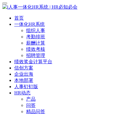
首页
一体化HR系统
组织人事
考勤排班
薪酬计算
绩效考核
招聘管理
绩效奖金计算平台
信创方案
企业出海
本地部署
人事钉钉版
HR动态
产品
问答
精品问答