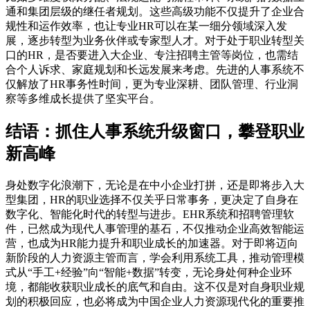
通和集团层级的继任者规划。这些高级功能不仅提升了企业合
规性和运作效率，也让专业HR可以在某一细分领域深入发
展，逐步转型为业务伙伴或专家型人才。对于处于职业转型关
口的HR，是否要进入大企业、专注招聘主管等岗位，也需结
合个人诉求、家庭规划和长远发展来考虑。先进的人事系统不
仅解放了HR事务性时间，更为专业深耕、团队管理、行业洞
察等多维成长提供了坚实平台。
结语：抓住人事系统升级窗口，攀登职业
新高峰
身处数字化浪潮下，无论是在中小企业打拼，还是即将步入大
型集团，HR的职业选择不仅关乎日常事务，更决定了自身在
数字化、智能化时代的转型与进步。EHR系统和招聘管理软
件，已然成为现代人事管理的基石，不仅推动企业高效智能运
营，也成为HR能力提升和职业成长的加速器。对于即将迈向
新阶段的人力资源主管而言，学会利用系统工具，推动管理模
式从“手工+经验”向“智能+数据”转变，无论身处何种企业环
境，都能收获职业成长的底气和自由。这不仅是对自身职业规
划的积极回应，也必将成为中国企业人力资源现代化的重要推