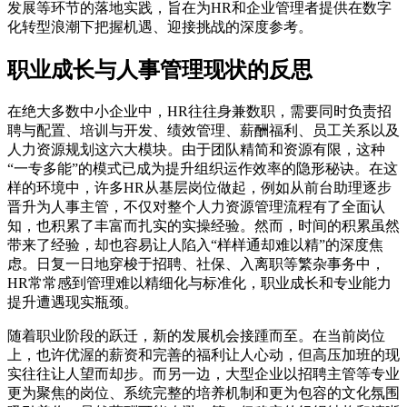
发展等环节的落地实践，旨在为HR和企业管理者提供在数字
化转型浪潮下把握机遇、迎接挑战的深度参考。
职业成长与人事管理现状的反思
在绝大多数中小企业中，HR往往身兼数职，需要同时负责招
聘与配置、培训与开发、绩效管理、薪酬福利、员工关系以及
人力资源规划这六大模块。由于团队精简和资源有限，这种
“一专多能”的模式已成为提升组织运作效率的隐形秘诀。在这
样的环境中，许多HR从基层岗位做起，例如从前台助理逐步
晋升为人事主管，不仅对整个人力资源管理流程有了全面认
知，也积累了丰富而扎实的实操经验。然而，时间的积累虽然
带来了经验，却也容易让人陷入“样样通却难以精”的深度焦
虑。日复一日地穿梭于招聘、社保、入离职等繁杂事务中，
HR常常感到管理难以精细化与标准化，职业成长和专业能力
提升遭遇现实瓶颈。
随着职业阶段的跃迁，新的发展机会接踵而至。在当前岗位
上，也许优渥的薪资和完善的福利让人心动，但高压加班的现
实往往让人望而却步。而另一边，大型企业以招聘主管等专业
更为聚焦的岗位、系统完整的培养机制和更为包容的文化氛围