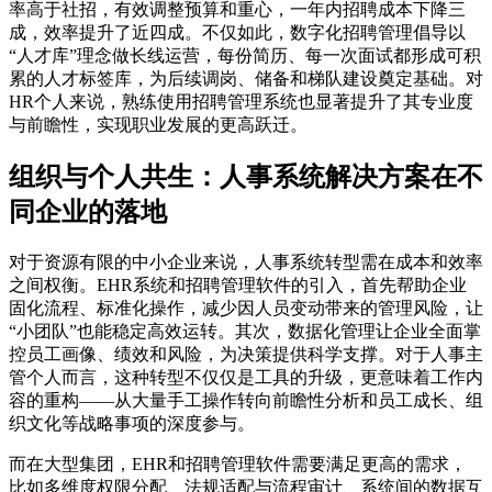
率高于社招，有效调整预算和重心，一年内招聘成本下降三
成，效率提升了近四成。不仅如此，数字化招聘管理倡导以
“人才库”理念做长线运营，每份简历、每一次面试都形成可积
累的人才标签库，为后续调岗、储备和梯队建设奠定基础。对
HR个人来说，熟练使用招聘管理系统也显著提升了其专业度
与前瞻性，实现职业发展的更高跃迁。
组织与个人共生：人事系统解决方案在不
同企业的落地
对于资源有限的中小企业来说，人事系统转型需在成本和效率
之间权衡。EHR系统和招聘管理软件的引入，首先帮助企业
固化流程、标准化操作，减少因人员变动带来的管理风险，让
“小团队”也能稳定高效运转。其次，数据化管理让企业全面掌
控员工画像、绩效和风险，为决策提供科学支撑。对于人事主
管个人而言，这种转型不仅仅是工具的升级，更意味着工作内
容的重构——从大量手工操作转向前瞻性分析和员工成长、组
织文化等战略事项的深度参与。
而在大型集团，EHR和招聘管理软件需要满足更高的需求，
比如多维度权限分配、法规适配与流程审计、系统间的数据互