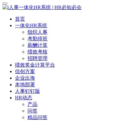
首页
一体化HR系统
组织人事
考勤排班
薪酬计算
绩效考核
招聘管理
绩效奖金计算平台
信创方案
企业出海
本地部署
人事钉钉版
HR动态
产品
问答
精品问答