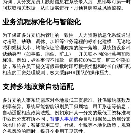
为例，某分支某员工缺勤信息在系统录入后，总部即可第一时
间获取相关数据，从而据实进行下月预算调整及风险监控。
业务流程标准化与智能化
为了保证多分支机构管理的一致性，人力资源信息化系统通过
对考勤、缺勤、调休、加班等业务流程的标准化建模，无论地
域和规模大小，均能保证管理政策的统一落地。系统预设多种
缺勤类型（如事假、病假、旷工），并关联不同的计薪与扣款
标准。例如，标准事假不扣款、病假按80%工资、旷工全额扣
款，系统在员工提交请假审批时即可根据类型和时长自动匹配
相应的工资处理规则，极大缓解HR团队的操作压力。
支持多地政策自动适配
多分支的人事系统需应对各地最低工资标准、社保缴纳基数及
税率差异。系统应能智能识别员工归属地、用工形态等信息，
自动适配相应政策法规。例如东部某一分支的最低工资标准与
中西部分支有所不同，
智能人事系统
会自动根据员工所属分支
的地理位置，智能应用工资、社保、个税等本地化政策，规避
合规风险的同时，提升企业用工灵活性。