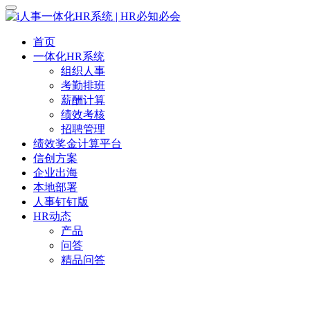
首页
一体化HR系统
组织人事
考勤排班
薪酬计算
绩效考核
招聘管理
绩效奖金计算平台
信创方案
企业出海
本地部署
人事钉钉版
HR动态
产品
问答
精品问答