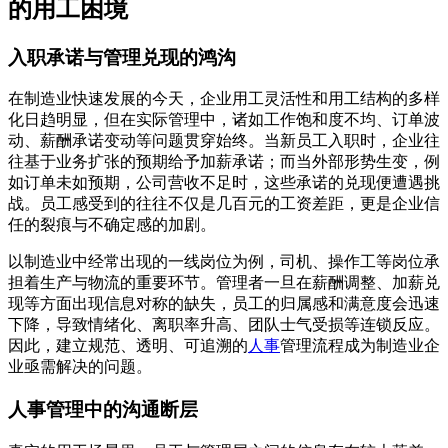
的用工困境
入职承诺与管理兑现的鸿沟
在制造业快速发展的今天，企业用工灵活性和用工结构的多样
化日趋明显，但在实际管理中，诸如工作饱和度不均、订单波
动、薪酬承诺变动等问题贯穿始终。当新员工入职时，企业往
往基于业务扩张的预期给予加薪承诺；而当外部形势生变，例
如订单未如预期，公司营收不足时，这些承诺的兑现便遭遇挑
战。员工感受到的往往不仅是几百元的工资差距，更是企业信
任的裂痕与不确定感的加剧。
以制造业中经常出现的一线岗位为例，司机、操作工等岗位承
担着生产与物流的重要环节。管理者一旦在薪酬调整、加薪兑
现等方面出现信息对称的缺失，员工的归属感和满意度会迅速
下降，导致情绪化、离职率升高、团队士气受损等连锁反应。
因此，建立规范、透明、可追溯的
人事
管理流程成为制造业企
业亟需解决的问题。
人事管理中的沟通断层