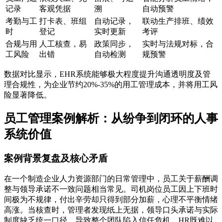
记录
客观凭据
溯
自动预警
考勤与工
打卡表、班组
自动记录，
联动生产排班、绩效
时
登记
实时更新
考评
合规与用
人工核查，易
政策同步，
实时与法规对标，合
工风险
出错
自动检测
规预警
数据对比显示，EHR系统能够极大程度提升沟通透明度及管
理合规性，为企业节约20%-35%的用工管理成本，并将用工风
险显著降低。
员工管理案例解析：从纷争到闭环的人事
系统价值
案例背景复盘及核心矛盾
在一个制造企业人力资源部门的日常管理中，员工关于薪酬调
整与领导承诺不一致问题相当常见。司机岗位员工因上下班时
间极为不规律，付出辛劳却只得到部分加薪，心理不平衡情绪
高涨。当核查时，管理者发现纸上无据，领导口头承诺与实际
制度缺乏统一口径，导致整个团队陷入信任危机。HR既难以