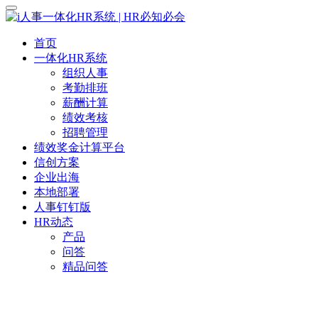
首页
一体化HR系统
组织人事
考勤排班
薪酬计算
绩效考核
招聘管理
绩效奖金计算平台
信创方案
企业出海
本地部署
人事钉钉版
HR动态
产品
问答
精品问答