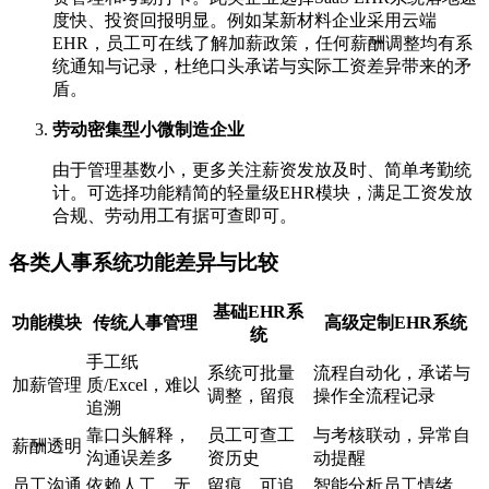
度快、投资回报明显。例如某新材料企业采用云端
EHR，员工可在线了解加薪政策，任何薪酬调整均有系
统通知与记录，杜绝口头承诺与实际工资差异带来的矛
盾。
劳动密集型小微制造企业
由于管理基数小，更多关注薪资发放及时、简单考勤统
计。可选择功能精简的轻量级EHR模块，满足工资发放
合规、劳动用工有据可查即可。
各类人事系统功能差异与比较
基础EHR系
功能模块
传统人事管理
高级定制EHR系统
统
手工纸
系统可批量
流程自动化，承诺与
加薪管理
质/Excel，难以
调整，留痕
操作全流程记录
追溯
靠口头解释，
员工可查工
与考核联动，异常自
薪酬透明
沟通误差多
资历史
动提醒
员工沟通
依赖人工、无
留痕、可追
智能分析员工情绪，