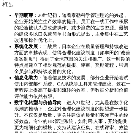
相连。
早期萌芽
：20世纪初，随着泰勒科学管理理论的兴起，
企业开始关注生产效率的提升。员工在一线工作中积累
的经验被认为是改进操作、减少浪费的宝贵资源。最初
的建议多以口头或简单书面形式提出，主要集中在工艺
改进和操作优化上。
系统化发展
：二战后，日本企业在质量管理和持续改进
方面的卓越表现，使得合理化建议制度（如丰田的“改善
提案制度”）得到了全球范围的关注和推广。这一时期的
特点是建立了相对规范的提报、评审、奖励流程，强调
全员参与和持续改善的文化。
信息化助力
：随着信息技术的发展，部分企业开始尝试
使用内部邮件系统、OA系统等工具来管理建议。这在一
定程度上提高了提报和流转的效率，但数据分析和价值
评估能力依然有限。
数字化转型与价值导向
：进入21世纪，尤其是在数字化
浪潮的推动下，企业对合理化建议制度的期望进一步提
升。不仅仅是数量，更关注建议的质量和实际产生的经
济效益。专业的HR管理系统，如利唐i人事，开始提供
更为精细化的模块，支持从建议征集、在线评审、效益