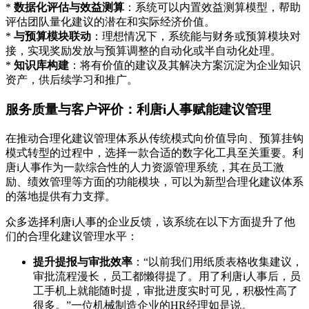
*
数据化评估与效益测算
：系统可以内置效益测算模型，帮助
评估团队量化建议的潜在和实际经济价值。
*
与预算模块联动
：理想情况下，系统能与财务或预算模块对
接，实现奖励发放与预算调整的自动化或半自动化处理。
*
知识库构建
：将有价值的建议及其解决方案沉淀为企业知识
资产，供后续学习和推广。
服务质量与客户评价：利唐i人事赋能建议管理
在推动合理化建议管理体系从传统模式向价值导向、预算挂钩
模式转型的过程中，选择一款合适的数字化工具至关重要。利
唐i人事作为一款综合性的人力资源管理系统，其在员工激
励、绩效管理等方面的功能模块，可以为新型合理化建议体系
的落地提供有力支撑。
众多选择利唐i人事的企业反馈，该系统在以下方面提升了他
们的合理化建议管理水平：
提升提报与审批效率
：“以前我们用纸质表格收集建议，
审批流程漫长，员工都懒得提了。用了利唐i人事后，员
工手机上就能随时提，审批进度实时可见，积极性高了
很多。”一位机械制造企业的HR经理如是说。