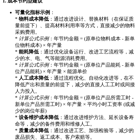
1. 成本节约型建议
可量化指标示例
：
*
物料成本降低
：通过改进设计、替换材料（在保证质
量前提下）、提高材料利用率等方式，直接减少的物料
采购费用。
*
计算公式示例
：年节约金额 = (原单位物料成本 - 新单
位物料成本) × 年产量
*
能耗降低
：通过优化设备运行、改进工艺流程等，减
少的水、电、气等能源消耗费用。
*
计算公式示例
：年节约金额 = (原单位产品能耗 - 新单
位产品能耗) × 年产量 × 能源单价
*
人工成本降低
：通过流程优化、自动化改进等，在不
降低产出和质量的前提下，减少的直接人工工时或间接
人力投入。
*
计算公式示例
：年节约金额 = (原单位产品所需工时 -
新单位产品所需工时) × 年产量 × 平均小时工资率 (或减
少的岗位年薪)
*
设备维护成本降低
：通过改进维护方法、延长设备寿
命等，减少的备件费用和维修人工。
*
质量成本降低
：通过改进工艺、加强检验等，减少的
废品损失、返工成本、客户索赔等。