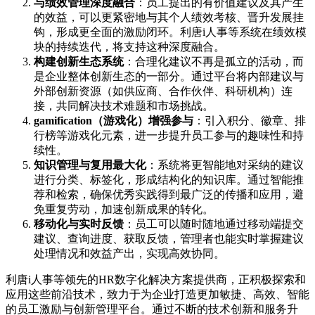
与绩效管理深度融合
：员工提出的有价值建议及其产生
的效益，可以更紧密地与其个人绩效考核、晋升发展挂
钩，形成更全面的激励闭环。利唐i人事等系统在绩效模
块的持续迭代，将支持这种深度融合。
构建创新生态系统
：合理化建议不再是孤立的活动，而
是企业整体创新生态的一部分。通过平台将内部建议与
外部创新资源（如供应商、合作伙伴、科研机构）连
接，共同解决技术难题和市场挑战。
gamification（游戏化）增强参与
：引入积分、徽章、排
行榜等游戏化元素，进一步提升员工参与的趣味性和持
续性。
知识管理与复用最大化
：系统将更智能地对采纳的建议
进行分类、标签化，形成结构化的知识库。通过智能推
荐和检索，确保优秀实践得到最广泛的传播和应用，避
免重复劳动，加速创新成果的转化。
移动化与实时反馈
：员工可以随时随地通过移动端提交
建议、查询进度、获取反馈，管理者也能实时掌握建议
处理情况和效益产出，实现高效协同。
利唐i人事等领先的HR数字化解决方案提供商，正积极探索和
应用这些前沿技术，致力于为企业打造更加敏捷、高效、智能
的员工激励与创新管理平台。通过不断的技术创新和服务升