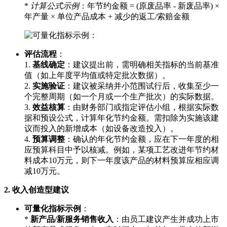
*
计算公式示例
：年节约金额 = (原废品率 - 新废品率) ×
年产量 × 单位产品成本 + 减少的返工/索赔金额
评估流程
：
1.
基线确定
：建议提出前，需明确相关指标的当前基准
值（如上年度平均值或特定批次数据）。
2.
实施验证
：建议被采纳并小范围试行后，收集至少一
个完整周期（如一个月或一个生产批次）的实际数据。
3.
效益核算
：由财务部门或指定评估小组，根据实际数
据和预设公式，计算年化节约金额。需扣除为实施该建
议而投入的新增成本（如设备改造投入）。
4.
预算调整
：确认的年化节约金额，应在下一年度的相
应预算科目中予以核减。例如，某项工艺改进年节约材
料成本10万元，则下一年度该产品的材料预算应相应调
减10万元。
2. 收入创造型建议
可量化指标示例
：
*
新产品/新服务销售收入
：由员工建议产生并成功上市