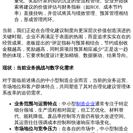
量化、奖励计算到知识沉淀的全流程管理。企业开始探
索将建议的价值评估与财务指标（如ROI、成本节约
率）直接挂钩，并尝试将其与绩效管理、预算管理相结
合，形成管理闭环。
当前，我们正处在合理化建议制度向更深层次价值创造演进的
关键时期。企业不再满足于表面的热闹，而是追求实实在在的
经营成果。老板提出的“评定指标与预算相结合，节约或创收
金额越高，奖励越高，同时原项目预算相应减少”正是这一趋
势的体现，它要求制度设计更加精细、数据驱动、结果导向。
现状：当前业务挑战与数字化需求
对于面临前述痛点的中小型制造企业而言，当前的业务运营、
市场地位和客户群体特点，共同塑造了其对合理化建议管理体
系改革的迫切需求。
业务范围与运营特点
：中小型
制造企业
通常专注于特定
细分领域，生产流程相对固定，但工艺优化、材料替
代、能耗降低、废品率控制等方面仍有较大改进空间。
其运营往往强调成本控制和快速响应市场变化。
市场地位与竞争压力
：在各自的市场中，中小型制造企