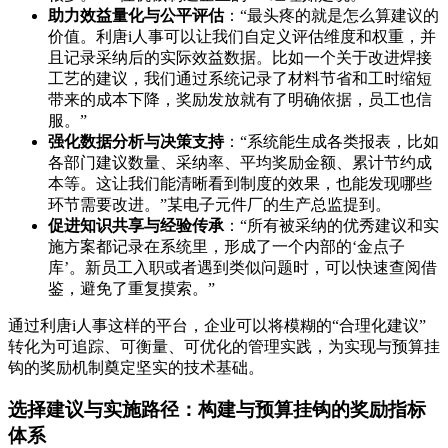
助力效益量化与公平评估
：“最头疼的就是怎么算建议的
价值。利唐i人事可以让我们自定义评估维度和权重，并
且记录采纳后的实际效益数据。比如一个关于改进焊接
工艺的建议，我们通过系统记录了材料节省和工时缩短
带来的成本下降，奖励发放就有了明确依据，员工也信
服。”
强化数据分析与决策支持
：“系统能生成各类报表，比如
各部门建议数量、采纳率、平均奖励金额、累计节约成
本等。这让我们能清晰看到制度的效果，也能发现哪些
环节需要改进。”某电子元件厂的生产总监提到。
促进知识共享与经验传承
：“所有被采纳的优秀建议和实
施方案都记录在系统里，形成了一个内部的‘金点子
库’。新员工入职或者遇到类似问题时，可以快速查阅借
鉴，避免了重复摸索。”
通过利唐i人事这样的平台，企业可以将模糊的“合理化建议”
转化为可追踪、可衡量、可优化的管理实践，为实现与预算挂
钩的奖励机制奠定坚实的技术基础。
选择建议与实施路径：构建与预算挂钩的奖励指标
体系