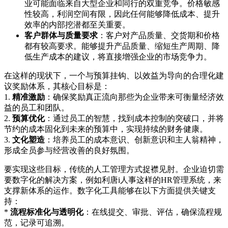
业可能面临来自大型企业和同行的双重竞争。价格敏感
性较高，利润空间有限，因此任何能够降低成本、提升
效率的内部挖潜都至关重要。
客户群体与质量要求
：客户对产品质量、交货期和价格
都有较高要求。能够提升产品质量、缩短生产周期、降
低生产成本的建议，将直接增强企业的市场竞争力。
在这样的现状下，一个与预算挂钩、以效益为导向的合理化建
议奖励体系，其核心目标是：
1.
精准激励
：确保奖励真正流向那些为企业带来可衡量经济效
益的员工和团队。
2.
预算优化
：通过员工的智慧，找到成本控制的突破口，并将
节约的成本固化到未来的预算中，实现持续的财务健康。
3.
文化塑造
：培养员工的成本意识、创新意识和主人翁精神，
形成全员参与经营改善的良好氛围。
要实现这些目标，传统的人工管理方式捉襟见肘。企业迫切需
要数字化的解决方案，例如利唐i人事这样的HR管理系统，来
支撑新体系的运作。数字化工具能够在以下方面提供关键支
持：
*
流程标准化与透明化
：在线提交、审批、评估，确保流程规
范，记录可追溯。