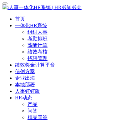
首页
一体化HR系统
组织人事
考勤排班
薪酬计算
绩效考核
招聘管理
绩效奖金计算平台
信创方案
企业出海
本地部署
人事钉钉版
HR动态
产品
问答
精品问答