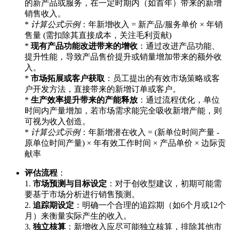
的新产品或服务，在一定时期内（如首年）带来的新增
销售收入。
*
计算公式示例
：年新增收入 = 新产品/服务单价 × 年销
售量 (需扣除其直接成本，关注毛利贡献)
*
现有产品功能改进带来的增收
：通过改进产品功能、
提升性能，导致产品售价提升或销量增加带来的额外收
入。
*
市场拓展或客户获取
：员工提出的有效市场策略或客
户开发方法，直接带来的新增订单或客户。
*
生产效率提升带来的产能释放
：通过流程优化，单位
时间内产量增加，若市场需求能完全吸收新增产能，则
可视为收入创造。
*
计算公式示例
：年新增潜在收入 = (新单位时间产量 -
原单位时间产量) × 年有效工作时间 × 产品单价 × 边际贡
献率
评估流程
：
1.
市场预测与目标设定
：对于创收型建议，初期可能需
要基于市场分析进行销售预测。
2.
追踪期设定
：明确一个合理的追踪期（如6个月或12个
月）来衡量实际产生的收入。
3.
独立核算
：新增收入应尽可能独立核算，排除其他市