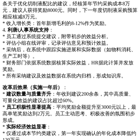
条关于优化切削液配比的建议，经核算年节约采购成本8万
元，建议人获得奖励8000元。同时，下一年度切削液采购预算
相应核减8万元。
* 收入增长类：首年新增毛利的8-12%作为奖励。
4.
利唐i人事系统支持
：
* 员工通过系统提交建议，附带初步的效益分析。
* 评估小组在线评审，记录评估意见和预计效益。
* 采纳后，在系统中跟踪实施进展和实际数据（如物料消耗、
生产工时等）。
* 财务部门依据系统数据核算实际效益，HR据此计算并发放
奖励。
* 所有采纳建议及效益数据在系统内归档，形成知识库。
改革后效果（实施一年后）
：
*
建议数量与质量齐升
：年收到建议200余条，其中高质量、
可量化效益的建议占比超过60%。
*
员工积极性显著提高
：平均奖励金额提升至3000元以上，最
高单笔奖励达到2万元。员工主动思考、积极改善的氛围初步
形成。
*
实际经济效益显著
：
* 仅通过成本节约类建议，第一年实现确认的年化成本降低约
120万元。