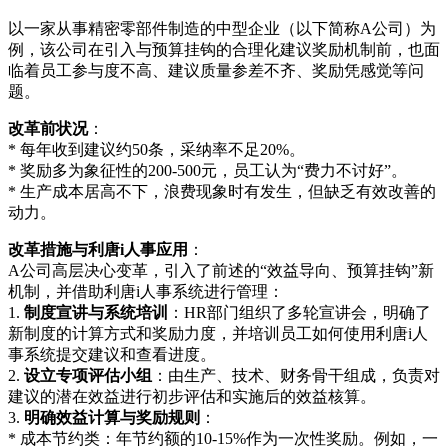
以一家从事精密零部件制造的中型企业（以下简称A公司）为
例，该公司在引入与预算挂钩的合理化建议奖励机制前，也面
临着员工参与度不高、建议质量参差不齐、奖励凭感觉等问
题。
改革前状况
：
* 每年收到建议约50条，采纳率不足20%。
* 奖励多为象征性的200-500元，员工认为“费力不讨好”。
* 生产成本居高不下，浪费现象时有发生，但缺乏有效改善的
动力。
改革措施与利唐i人事应用
：
A公司高层决心变革，引入了前述的“效益导向、预算挂钩”新
机制，并借助利唐i人事系统进行管理：
1.
制度宣讲与系统培训
：HR部门组织了多轮宣讲会，明确了
新制度的计算方式和奖励力度，并培训员工如何使用利唐i人
事系统提交建议和查看进度。
2.
设立专项评估小组
：由生产、技术、财务骨干组成，负责对
建议的潜在效益进行初步评估和实施后的效益核算。
3.
明确效益计算与奖励规则
：
* 成本节约类：年节约额的10-15%作为一次性奖励。例如，一