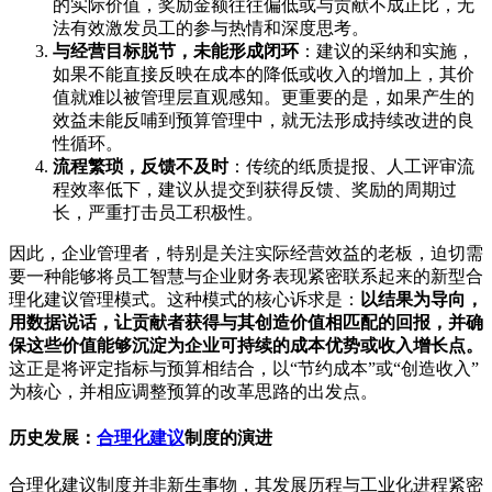
的实际价值，奖励金额往往偏低或与贡献不成正比，无
法有效激发员工的参与热情和深度思考。
与经营目标脱节，未能形成闭环
：建议的采纳和实施，
如果不能直接反映在成本的降低或收入的增加上，其价
值就难以被管理层直观感知。更重要的是，如果产生的
效益未能反哺到预算管理中，就无法形成持续改进的良
性循环。
流程繁琐，反馈不及时
：传统的纸质提报、人工评审流
程效率低下，建议从提交到获得反馈、奖励的周期过
长，严重打击员工积极性。
因此，企业管理者，特别是关注实际经营效益的老板，迫切需
要一种能够将员工智慧与企业财务表现紧密联系起来的新型合
理化建议管理模式。这种模式的核心诉求是：
以结果为导向，
用数据说话，让贡献者获得与其创造价值相匹配的回报，并确
保这些价值能够沉淀为企业可持续的成本优势或收入增长点。
这正是将评定指标与预算相结合，以“节约成本”或“创造收入”
为核心，并相应调整预算的改革思路的出发点。
历史发展：
合理化建议
制度的演进
合理化建议制度并非新生事物，其发展历程与工业化进程紧密