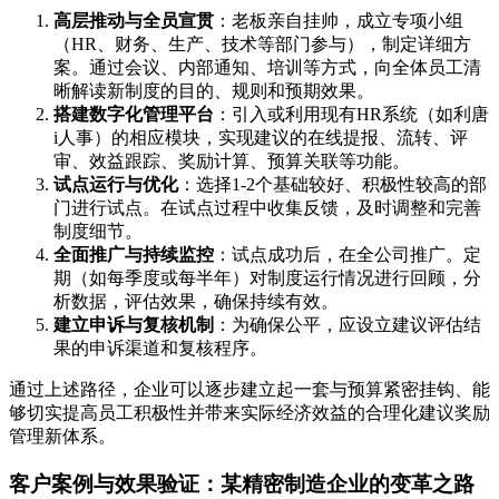
高层推动与全员宣贯
：老板亲自挂帅，成立专项小组
（HR、财务、生产、技术等部门参与），制定详细方
案。通过会议、内部通知、培训等方式，向全体员工清
晰解读新制度的目的、规则和预期效果。
搭建数字化管理平台
：引入或利用现有HR系统（如利唐
i人事）的相应模块，实现建议的在线提报、流转、评
审、效益跟踪、奖励计算、预算关联等功能。
试点运行与优化
：选择1-2个基础较好、积极性较高的部
门进行试点。在试点过程中收集反馈，及时调整和完善
制度细节。
全面推广与持续监控
：试点成功后，在全公司推广。定
期（如每季度或每半年）对制度运行情况进行回顾，分
析数据，评估效果，确保持续有效。
建立申诉与复核机制
：为确保公平，应设立建议评估结
果的申诉渠道和复核程序。
通过上述路径，企业可以逐步建立起一套与预算紧密挂钩、能
够切实提高员工积极性并带来实际经济效益的合理化建议奖励
管理新体系。
客户案例与效果验证：某精密制造企业的变革之路