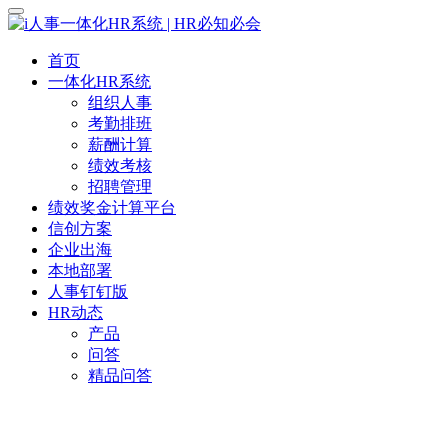
首页
一体化HR系统
组织人事
考勤排班
薪酬计算
绩效考核
招聘管理
绩效奖金计算平台
信创方案
企业出海
本地部署
人事钉钉版
HR动态
产品
问答
精品问答