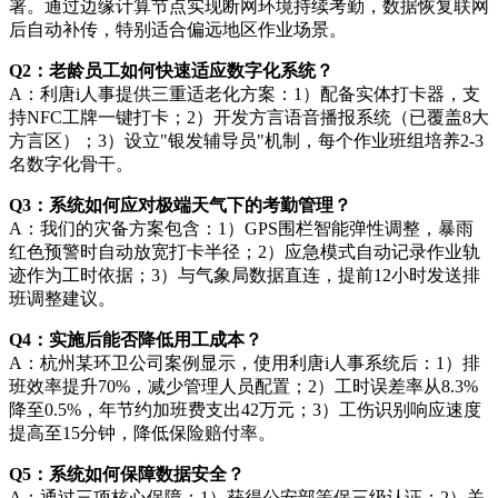
署。通过边缘计算节点实现断网环境持续考勤，数据恢复联网
后自动补传，特别适合偏远地区作业场景。
Q2：老龄员工如何快速适应数字化系统？
A：利唐i人事提供三重适老化方案：1）配备实体打卡器，支
持NFC工牌一键打卡；2）开发方言语音播报系统（已覆盖8大
方言区）；3）设立"银发辅导员"机制，每个作业班组培养2-3
名数字化骨干。
Q3：系统如何应对极端天气下的考勤管理？
A：我们的灾备方案包含：1）GPS围栏智能弹性调整，暴雨
红色预警时自动放宽打卡半径；2）应急模式自动记录作业轨
迹作为工时依据；3）与气象局数据直连，提前12小时发送排
班调整建议。
Q4：实施后能否降低用工成本？
A：杭州某环卫公司案例显示，使用利唐i人事系统后：1）排
班效率提升70%，减少管理人员配置；2）工时误差率从8.3%
降至0.5%，年节约加班费支出42万元；3）工伤识别响应速度
提高至15分钟，降低保险赔付率。
Q5：系统如何保障数据安全？
A：通过三项核心保障：1）获得公安部等保三级认证；2）关