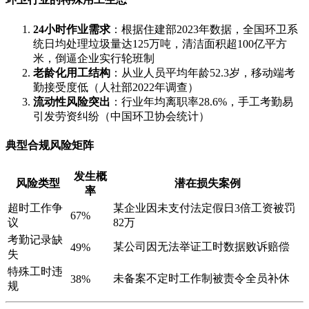
24小时作业需求
：根据住建部2023年数据，全国环卫系
统日均处理垃圾量达125万吨，清洁面积超100亿平方
米，倒逼企业实行轮班制
老龄化用工结构
：从业人员平均年龄52.3岁，移动端考
勤接受度低（人社部2022年调查）
流动性风险突出
：行业年均离职率28.6%，手工考勤易
引发劳资纠纷（中国环卫协会统计）
典型合规风险矩阵
发生概
风险类型
潜在损失案例
率
超时工作争
某企业因未支付法定假日3倍工资被罚
67%
议
82万
考勤记录缺
某公司因无法举证工时数据败诉赔偿
49%
失
特殊工时违
未备案不定时工作制被责令全员补休
38%
规