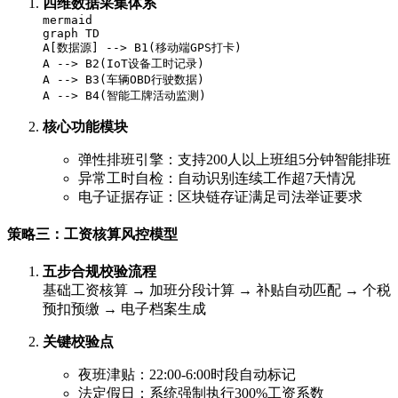
四维数据采集体系
mermaid
graph TD
A[数据源] --> B1(移动端GPS打卡)
A --> B2(IoT设备工时记录)
A --> B3(车辆OBD行驶数据)
A --> B4(智能工牌活动监测)
核心功能模块
弹性排班引擎：支持200人以上班组5分钟智能排班
异常工时自检：自动识别连续工作超7天情况
电子证据存证：区块链存证满足司法举证要求
策略三：工资核算风控模型
五步合规校验流程
基础工资核算 → 加班分段计算 → 补贴自动匹配 → 个税
预扣预缴 → 电子档案生成
关键校验点
夜班津贴：22:00-6:00时段自动标记
法定假日：系统强制执行300%工资系数