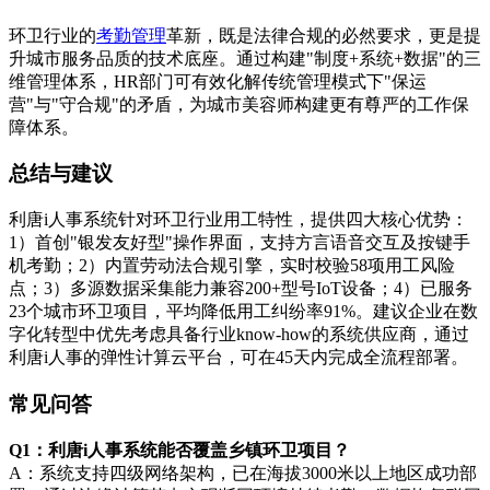
环卫行业的
考勤管理
革新，既是法律合规的必然要求，更是提
升城市服务品质的技术底座。通过构建"制度+系统+数据"的三
维管理体系，HR部门可有效化解传统管理模式下"保运
营"与"守合规"的矛盾，为城市美容师构建更有尊严的工作保
障体系。
总结与建议
利唐i人事系统针对环卫行业用工特性，提供四大核心优势：
1）首创"银发友好型"操作界面，支持方言语音交互及按键手
机考勤；2）内置劳动法合规引擎，实时校验58项用工风险
点；3）多源数据采集能力兼容200+型号IoT设备；4）已服务
23个城市环卫项目，平均降低用工纠纷率91%。建议企业在数
字化转型中优先考虑具备行业know-how的系统供应商，通过
利唐i人事的弹性计算云平台，可在45天内完成全流程部署。
常见问答
Q1：利唐i人事系统能否覆盖乡镇环卫项目？
A：系统支持四级网络架构，已在海拔3000米以上地区成功部