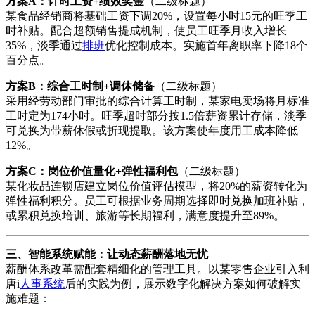
方案A：计时工资+绩效奖金
（二级标题）
某食品经销商将基础工资下调20%，设置每小时15元的旺季工
时补贴。配合超额销售提成机制，使员工旺季月收入增长
35%，淡季通过
排班
优化控制成本。实施首年离职率下降18个
百分点。
方案B：综合工时制+调休储备
（二级标题）
采用经劳动部门审批的综合计算工时制，某家电卖场将月标准
工时定为174小时。旺季超时部分按1.5倍薪资累计存储，淡季
可兑换为带薪休假或折现提取。该方案使年度用工成本降低
12%。
方案C：岗位价值量化+弹性福利包
（二级标题）
某化妆品连锁店建立岗位价值评估模型，将20%的薪资转化为
弹性福利积分。员工可根据业务周期选择即时兑换加班补贴，
或累积兑换培训、旅游等长期福利，满意度提升至89%。
三、智能系统赋能：让动态薪酬落地无忧
薪酬体系改革需配套精细化的管理工具。以某零售企业引入利
唐i
人事系统
后的实践为例，展示数字化解决方案如何破解实
施难题：