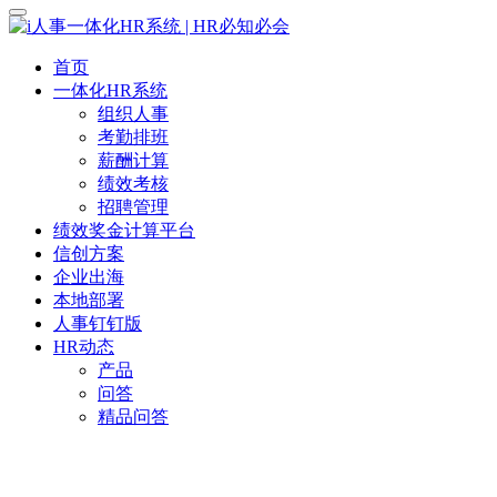
首页
一体化HR系统
组织人事
考勤排班
薪酬计算
绩效考核
招聘管理
绩效奖金计算平台
信创方案
企业出海
本地部署
人事钉钉版
HR动态
产品
问答
精品问答