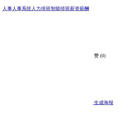
人事
人事系统
人力
排班
智能排班
薪资
薪酬
赞
(0)
生成海报