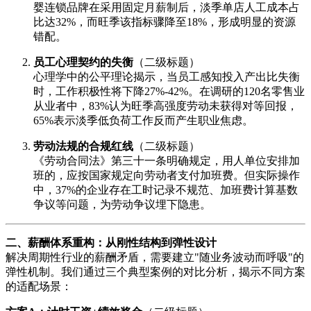
婴连锁品牌在采用固定月薪制后，淡季单店人工成本占
比达32%，而旺季该指标骤降至18%，形成明显的资源
错配。
员工心理契约的失衡
（二级标题）
心理学中的公平理论揭示，当员工感知投入产出比失衡
时，工作积极性将下降27%-42%。在调研的120名零售业
从业者中，83%认为旺季高强度劳动未获得对等回报，
65%表示淡季低负荷工作反而产生职业焦虑。
劳动法规的合规红线
（二级标题）
《劳动合同法》第三十一条明确规定，用人单位安排加
班的，应按国家规定向劳动者支付加班费。但实际操作
中，37%的企业存在工时记录不规范、加班费计算基数
争议等问题，为劳动争议埋下隐患。
二、薪酬体系重构：从刚性结构到弹性设计
解决周期性行业的薪酬矛盾，需要建立"随业务波动而呼吸"的
弹性机制。我们通过三个典型案例的对比分析，揭示不同方案
的适配场景：