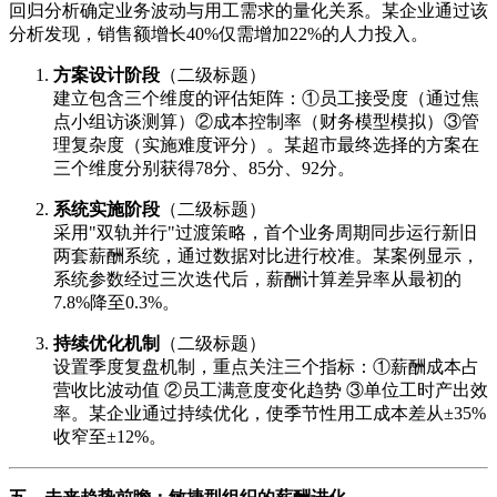
回归分析确定业务波动与用工需求的量化关系。某企业通过该
分析发现，销售额增长40%仅需增加22%的人力投入。
方案设计阶段
（二级标题）
建立包含三个维度的评估矩阵：①员工接受度（通过焦
点小组访谈测算）②成本控制率（财务模型模拟）③管
理复杂度（实施难度评分）。某超市最终选择的方案在
三个维度分别获得78分、85分、92分。
系统实施阶段
（二级标题）
采用"双轨并行"过渡策略，首个业务周期同步运行新旧
两套薪酬系统，通过数据对比进行校准。某案例显示，
系统参数经过三次迭代后，薪酬计算差异率从最初的
7.8%降至0.3%。
持续优化机制
（二级标题）
设置季度复盘机制，重点关注三个指标：①薪酬成本占
营收比波动值 ②员工满意度变化趋势 ③单位工时产出效
率。某企业通过持续优化，使季节性用工成本差从±35%
收窄至±12%。