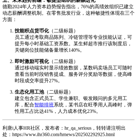
五、未来趋势前瞻：敏捷型组织的薪酬进化
德勤2024年人力资本趋势报告指出，76%的高绩效组织已建立
动态薪酬调整机制。在零售批发行业，这种敏捷性体现在三个
方面：
技能积点货币化
（二级标题）
员工通过考取商品陈列、冷链管理等专业技能认证，可
提升每小时基础工资系数。某生鲜超市推行该制度后，
关键岗位技能储备量增长140%。
即时激励可视化
（二级标题）
通过移动端实时显示绩效数据，某数码卖场员工可随时
查看当前时段销售提成、服务评分奖励等数据，使高峰
时段成交率提升27%。
生态化用工池
（二级标题）
建立包含正式员工、学生兼职、银发顾问的多元用工
库，配合
智能排班
系统，某书店在旺季用人高峰时，弹
性用工占比达41%，人力成本优化23%。
利唐i人事HR社区，发布者：hr_qa_serious，转转请注明出
处：
https://www.ihr360.com/hrnews/202502292925.html