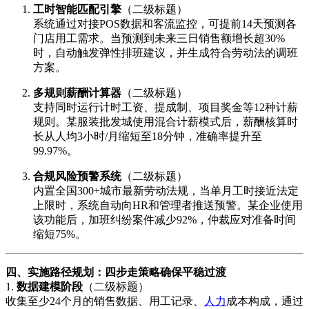
工时智能匹配引擎
（二级标题）
系统通过对接POS数据和客流监控，可提前14天预测各
门店用工需求。当预测到未来三日销售额增长超30%
时，自动触发弹性排班建议，并生成符合劳动法的调班
方案。
多规则薪酬计算器
（二级标题）
支持同时运行计时工资、提成制、项目奖金等12种计薪
规则。某服装批发城使用混合计薪模式后，薪酬核算时
长从人均3小时/月缩短至18分钟，准确率提升至
99.97%。
合规风险预警系统
（二级标题）
内置全国300+城市最新劳动法规，当单月工时接近法定
上限时，系统自动向HR和管理者推送预警。某企业使用
该功能后，加班纠纷案件减少92%，仲裁应对准备时间
缩短75%。
四、实施路径规划：四步走策略确保平稳过渡
1.
数据建模阶段
（二级标题）
收集至少24个月的销售数据、用工记录、
人力
成本构成，通过