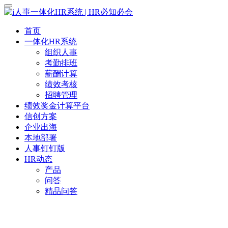
首页
一体化HR系统
组织人事
考勤排班
薪酬计算
绩效考核
招聘管理
绩效奖金计算平台
信创方案
企业出海
本地部署
人事钉钉版
HR动态
产品
问答
精品问答