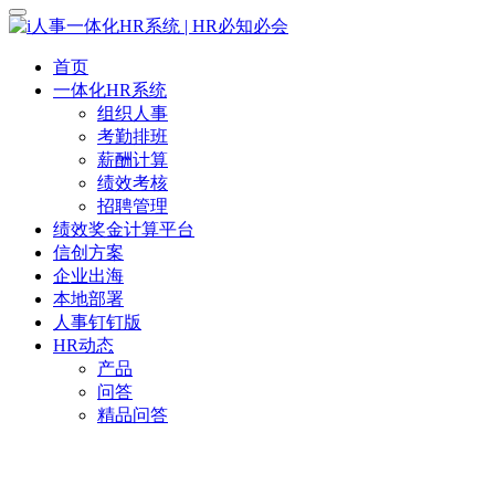
首页
一体化HR系统
组织人事
考勤排班
薪酬计算
绩效考核
招聘管理
绩效奖金计算平台
信创方案
企业出海
本地部署
人事钉钉版
HR动态
产品
问答
精品问答