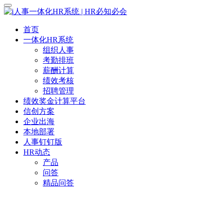
首页
一体化HR系统
组织人事
考勤排班
薪酬计算
绩效考核
招聘管理
绩效奖金计算平台
信创方案
企业出海
本地部署
人事钉钉版
HR动态
产品
问答
精品问答