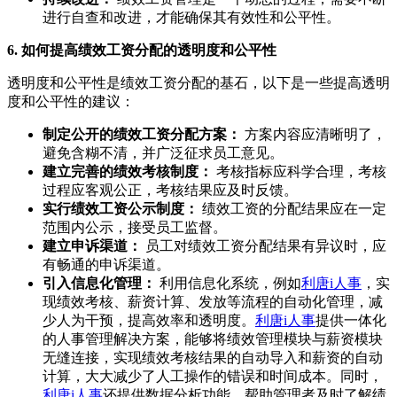
进行自查和改进，才能确保其有效性和公平性。
6. 如何提高绩效工资分配的透明度和公平性
透明度和公平性是绩效工资分配的基石，以下是一些提高透明
度和公平性的建议：
制定公开的绩效工资分配方案：
方案内容应清晰明了，
避免含糊不清，并广泛征求员工意见。
建立完善的绩效考核制度：
考核指标应科学合理，考核
过程应客观公正，考核结果应及时反馈。
实行绩效工资公示制度：
绩效工资的分配结果应在一定
范围内公示，接受员工监督。
建立申诉渠道：
员工对绩效工资分配结果有异议时，应
有畅通的申诉渠道。
引入信息化管理：
利用信息化系统，例如
利唐i人事
，实
现绩效考核、薪资计算、发放等流程的自动化管理，减
少人为干预，提高效率和透明度。
利唐i人事
提供一体化
的人事管理解决方案，能够将绩效管理模块与薪资模块
无缝连接，实现绩效考核结果的自动导入和薪资的自动
计算，大大减少了人工操作的错误和时间成本。同时，
利唐i人事
还提供数据分析功能，帮助管理者及时了解绩