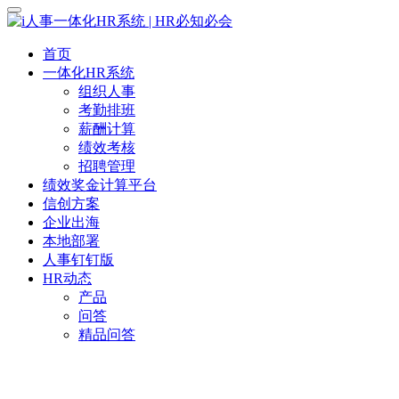
首页
一体化HR系统
组织人事
考勤排班
薪酬计算
绩效考核
招聘管理
绩效奖金计算平台
信创方案
企业出海
本地部署
人事钉钉版
HR动态
产品
问答
精品问答