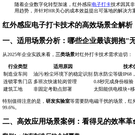
随着企业数字化转型加速，红外感应
电子打卡
技术因其非
用趋势，并针对HR关心的成本效益提出可落地的解决方
红外感应电子打卡技术的高效场景全解析
一、适用场景分析：哪些企业最该拥抱"无
从2025年企业实践来看，
三类场景
对红外打卡技术需求迫切：
行业类型
适用原因
技术
制造业车间
油污/粉尘环境下的稳定识别
防水防尘等级IP68
连锁零售门店
多班次快速轮岗管理
0.8秒完成身份核
建筑工地
非固定考勤点部署
太阳能供电模块+
特别值得注意的是，
研发实验室
等需要防电磁干扰的场景，红外
99.6%。
二、高效应用场景案例：看得见的效率革