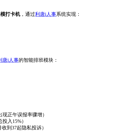
双模打卡机
，通过
利唐i人事
系统实现：
利唐i人事
的智能排班模块：
出现正午误报率骤增）
投入15%）
收到37起隐私投诉）