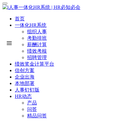
首页
一体化HR系统
组织人事
考勤排班
薪酬计算
绩效考核
招聘管理
绩效奖金计算平台
信创方案
企业出海
本地部署
人事钉钉版
HR动态
产品
问答
精品问答