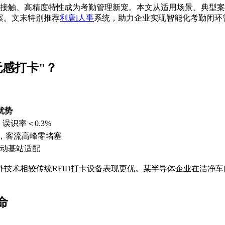
接触、高精度特性成为考勤管理新宠。本文从适用场景、典型案例
案。文末特别推荐
利唐i人事
系统，助力企业实现智能化考勤闭环
感打卡"？
优势
，误识率＜0.3%
验，客流高峰零堵塞
移动基站适配
技术相较传统RFID打卡设备表现更优。某半导体企业在洁净车
命