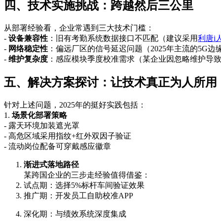
四、技术实施挑战：跨越然后三公里
从部署经验看，企业常遇到三大技术门槛：
-
设备兼容性
：旧有考勤系统数据接口不匹配（建议采用
利唐i
-
网络稳定性
：偏远厂区的信号延迟问题（2025年主流的5G
-
维护复杂度
：感应模块季度校准需求（某企业因忽略维护导致
五、解决方案探讨：让技术真正为人所用
针对上述问题，2025年的挺好实践包括：
1.
场景化部署策略
- 露天环境加装遮光罩
- 高危区域采用指纹+红外双因子验证
- 流动岗位配备可穿戴感应徽章
渐进式落地路径
某跨国企业的三步走经验值得借鉴：
试点期：选择5%标杆车间验证效果
推广期：开发员工自助校准APP
深化期：与绩效系统深度集成