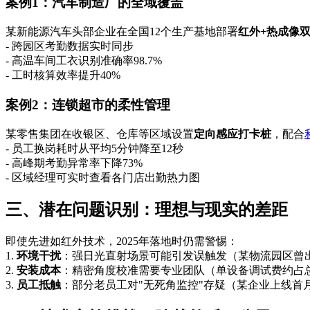
案例1：汽车制造厂的全域覆盖
某新能源汽车头部企业在全国12个生产基地部署
红外+热成像
- 跨园区考勤数据实时同步
- 高温车间工衣识别准确率98.7%
- 工时核算效率提升40%
案例2：连锁超市的柔性管理
某零售集团在收银区、仓库等区域设置
定向感应打卡桩
，配合
- 员工换岗耗时从平均5分钟降至12秒
- 高峰期考勤异常率下降73%
- 区域经理可实时查看各门店出勤热力图
三、潜在问题识别：理想与现实的差距
即使先进如红外技术，2025年落地时仍需警惕：
1.
环境干扰
：强日光直射场景可能引发误触发（某物流园区曾
2.
安装成本
：精密角度校准需要专业团队（单设备调试费约占总
3.
员工抵触
：部分老员工对"无死角监控"存疑（某企业上线首月