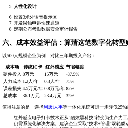
人性化设计
设置3米外语音提示区
开发误触申诉快速通道
定期公布考勤数据安全审计报告
六、成本效益评估：算清这笔数字化转型
以500人规模企业为例，对比三年期投入产出：
成本项
传统IC卡
红外感应
节省幅度
硬件投入
8万元
15万元
-87.5%
人力成本
1.2人/年
0.3人/年
75%
误差损失
4.5万元/年
0.8万元/年
82%
总成本
36.1万元
23.4万元
35%
值得注意的是，选择
利唐i人事
等一体化系统可进一步降低25
红外感应电子打卡技术正从"酷炫黑科技"转变为生产力
仍需系统化解决方案。建议企业采取"技术+管理"双轮驱