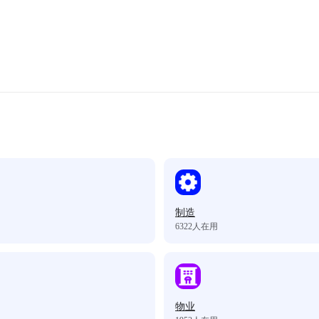
制造
6322
人在用
物业