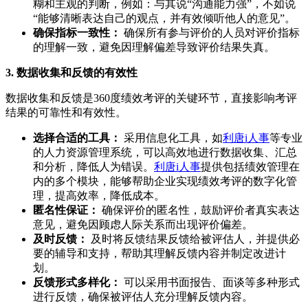
糊和主观的判断，例如：与其说“沟通能力强”，不如说
“能够清晰表达自己的观点，并有效倾听他人的意见”。
确保指标一致性：
确保所有参与评价的人员对评价指标
的理解一致，避免因理解偏差导致评价结果失真。
3. 数据收集和反馈的有效性
数据收集和反馈是360度绩效考评的关键环节，直接影响考评
结果的可靠性和有效性。
选择合适的工具：
采用信息化工具，如
利唐i人事
等专业
的人力资源管理系统，可以高效地进行数据收集、汇总
和分析，降低人为错误。
利唐i人事
提供包括绩效管理在
内的多个模块，能够帮助企业实现绩效考评的数字化管
理，提高效率，降低成本。
匿名性保证：
确保评价的匿名性，鼓励评价者真实表达
意见，避免因顾虑人际关系而出现评价偏差。
及时反馈：
及时将反馈结果反馈给被评估人，并提供必
要的辅导和支持，帮助其理解反馈内容并制定改进计
划。
反馈形式多样化：
可以采用书面报告、面谈等多种形式
进行反馈，确保被评估人充分理解反馈内容。