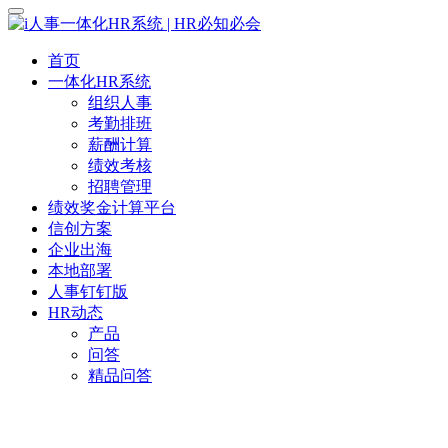
首页
一体化HR系统
组织人事
考勤排班
薪酬计算
绩效考核
招聘管理
绩效奖金计算平台
信创方案
企业出海
本地部署
人事钉钉版
HR动态
产品
问答
精品问答