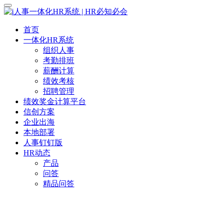
首页
一体化HR系统
组织人事
考勤排班
薪酬计算
绩效考核
招聘管理
绩效奖金计算平台
信创方案
企业出海
本地部署
人事钉钉版
HR动态
产品
问答
精品问答