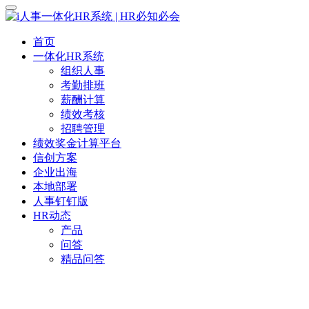
首页
一体化HR系统
组织人事
考勤排班
薪酬计算
绩效考核
招聘管理
绩效奖金计算平台
信创方案
企业出海
本地部署
人事钉钉版
HR动态
产品
问答
精品问答