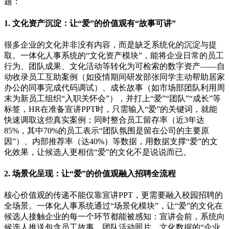
题：
1. 文化资产沉淀：让“爱”的价值观有“故事可讲”
很多企业的文化并非没有内容，而是缺乏系统化的沉淀与提
取。一体化人事系统的“文化资产模块”，能将企业日常的员工
行为、团队成果、文化活动等转化为可检索的数字资产——自
动收录员工互助案例（如疫情期间研发部张同学主动帮助居家
办公的同事完成代码调试）、成长故事（如市场部团队利用周
末为新员工组织“入职关怀会”），并打上“爱”“团队”“成长”等
标签，HR在准备宣讲PPT时，只需输入“爱”的关键词，就能
快速调取这些真实案例；同时整合员工留存率（近3年达
85%，其中70%的员工表示“团队氛围是留在公司的主要原
因”）、内部推荐率（达40%）等数据，用数据支撑“爱”的文
化效果，让候选人更相信“爱”的文化不是说说而已。
2. 场景化呈现：让“爱”的价值观融入招聘全流程
核心价值观的传递不能仅靠宣讲PPT，更需要融入校园招聘的
全场景。一体化人事系统通过“场景化模块”，让“爱”的文化在
候选人接触企业的每一个环节都能被感知：宣讲会前，系统向
候选人推送包含员工故事、团队活动照片、文化数据的“企业