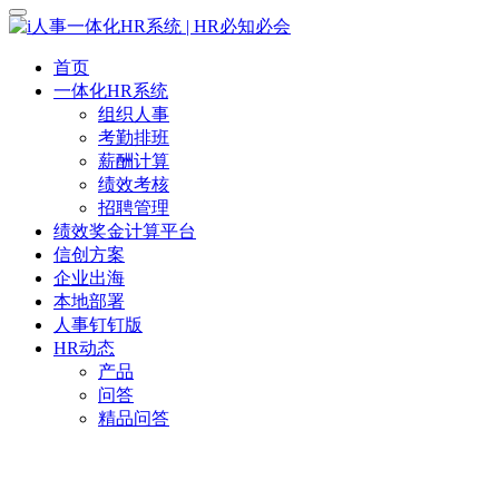
首页
一体化HR系统
组织人事
考勤排班
薪酬计算
绩效考核
招聘管理
绩效奖金计算平台
信创方案
企业出海
本地部署
人事钉钉版
HR动态
产品
问答
精品问答