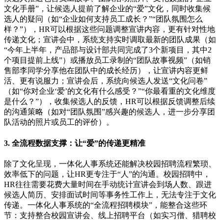
文化手册”，让候选人提前了解企业的“爱”文化，同时收集候
选人的疑问（如“企业如何支持员工成长？”“团队氛围怎么
样？”），HR可以根据这些问题调整宣讲内容，更有针对性地
传递文化；宣讲会中，系统支持实时调取最新的团队成果（如
“今年上半年，产品部与设计部共同完成了3个新项目，其中2
个项目提前上线”）或播放员工录制的“团队故事视频”（如销
售部李同学分享他在团队中的成长经历），让宣讲内容更鲜
活、更有说服力；宣讲会后，系统向候选人发送“文化问卷”
（如“你对企业‘爱’的文化有什么感受？”“你最看重的文化维度
是什么？”），收集候选人的反馈，HR可以根据反馈调整后续
的沟通策略（如对“团队氛围”感兴趣的候选人，进一步分享团
队活动的照片或员工的评价）。
3. 全流程数据支撑：让“爱”的传递更精准
除了文化呈现，一体化人事系统还能解决校园招聘流程繁琐、
效率低下的问题，让HR更专注于“人”的沟通。校园招聘中，
HR往往需要花费大量时间在手动统计宣讲会到场人数、跟进
候选人简历、安排面试时间等事务性工作上，无法专注于文化
传递。一体化人事系统的“全流程招聘模块”，能整合这些环
节：支持整合校园宣讲会、线上招聘平台（如实习僧、猎聘校