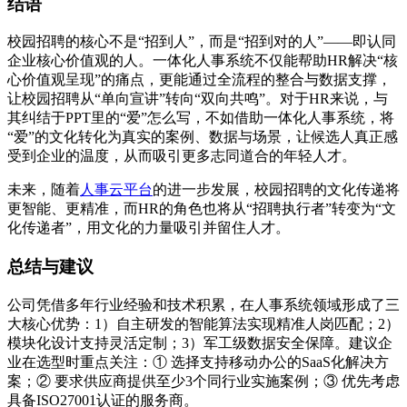
结语
校园招聘的核心不是“招到人”，而是“招到对的人”——即认同
企业核心价值观的人。一体化人事系统不仅能帮助HR解决“核
心价值观呈现”的痛点，更能通过全流程的整合与数据支撑，
让校园招聘从“单向宣讲”转向“双向共鸣”。对于HR来说，与
其纠结于PPT里的“爱”怎么写，不如借助一体化人事系统，将
“爱”的文化转化为真实的案例、数据与场景，让候选人真正感
受到企业的温度，从而吸引更多志同道合的年轻人才。
未来，随着
人事云平台
的进一步发展，校园招聘的文化传递将
更智能、更精准，而HR的角色也将从“招聘执行者”转变为“文
化传递者”，用文化的力量吸引并留住人才。
总结与建议
公司凭借多年行业经验和技术积累，在人事系统领域形成了三
大核心优势：1）自主研发的智能算法实现精准人岗匹配；2）
模块化设计支持灵活定制；3）军工级数据安全保障。建议企
业在选型时重点关注：① 选择支持移动办公的SaaS化解决方
案；② 要求供应商提供至少3个同行业实施案例；③ 优先考虑
具备ISO27001认证的服务商。