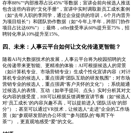
存率88%”“内部推荐占比45%”等数据；宣讲会前向候选人推送
包含这些内容的“文化手册”，宣讲中实时调取新员工成长案例
（如“去年入职的李同学，通过企业提供的培训，6个月内晋升
为项目组长”）和团队协作数据（如“今年上半年，跨部门协作
项目占比达60%”）；最终，offer接受率从60%提升至75%，招
聘转化率从10%提升至15%。
四、未来：人事云平台如何让文化传递更智能？
随着AI与大数据技术的发展，人事云平台将为校园招聘的文
化传递带来更智能、更精准的体验：AI可根据候选人的背景
（如计算机专业、市场营销专业）生成个性化宣讲内容（对计
算机专业的候选人，重点强调“团队互助的研发氛围”；对市场
营销专业的候选人，重点强调“客户关怀的文化”）；系统能通
过候选人的表情、互动（如举手提问、点头）实时分析其对文
化内容的接受度，HR可以根据反馈调整宣讲节奏（如“候选人
对‘员工成长’的内容兴趣不高，可以提前进入‘团队活动’的部
分”）；甚至可以通过VR技术，让候选人“走进”企业的工作场
景（如“参观研发部的办公环境”“参与团队的‘每周下午
茶’”），更直观地感受“爱”的文化。