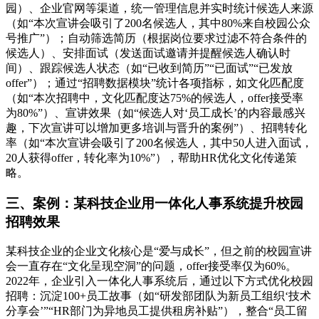
园）、企业官网等渠道，统一管理信息并实时统计候选人来源
（如“本次宣讲会吸引了200名候选人，其中80%来自校园公众
号推广”）；自动筛选简历（根据岗位要求过滤不符合条件的
候选人）、安排面试（发送面试邀请并提醒候选人确认时
间）、跟踪候选人状态（如“已收到简历”“已面试”“已发放
offer”）；通过“招聘数据模块”统计各项指标，如文化匹配度
（如“本次招聘中，文化匹配度达75%的候选人，offer接受率
为80%”）、宣讲效果（如“候选人对‘员工成长’的内容最感兴
趣，下次宣讲可以增加更多培训与晋升的案例”）、招聘转化
率（如“本次宣讲会吸引了200名候选人，其中50人进入面试，
20人获得offer，转化率为10%”），帮助HR优化文化传递策
略。
三、案例：某科技企业用一体化人事系统提升校园
招聘效果
某科技企业的企业文化核心是“爱与成长”，但之前的校园宣讲
会一直存在“文化呈现空洞”的问题，offer接受率仅为60%。
2022年，企业引入一体化人事系统后，通过以下方式优化校园
招聘：沉淀100+员工故事（如“研发部团队为新员工组织‘技术
分享会’”“HR部门为异地员工提供租房补贴”），整合“员工留