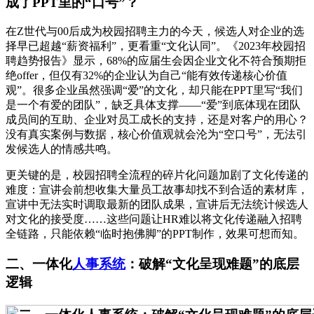
成了PPT里的“口号”？
在Z世代与00后成为校园招聘主力的今天，候选人对企业的选
择早已超越“薪资福利”，更看重“文化认同”。《2023年校园招
聘趋势报告》显示，68%的应届生会因企业文化不符合预期拒
绝offer，但仅有32%的企业认为自己“能有效传递核心价值
观”。很多企业虽然强调“爱”的文化，却只能在PPT里写“我们
是一个有爱的团队”，缺乏具体支撑——“爱”到底体现在团队
成员间的互助、企业对员工成长的支持，还是对客户的用心？
没有真实案例与数据，核心价值观就会沦为“空口号”，无法引
发候选人的情感共鸣。
更关键的是，校园招聘全流程的碎片化问题加剧了文化传递的
难度：宣讲会前想收集大量员工故事却找不到合适的素材库，
宣讲中无法实时调取最新的团队成果，宣讲后无法统计候选人
对文化的接受度……这些问题让HR难以将文化传递融入招聘
全链路，只能依赖“临时抱佛脚”的PPT制作，效果可想而知。
二、一体化
人事系统
：破解“文化呈现难题”的底层
逻辑